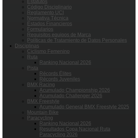
Estatutos
Código Disciplinario
Reglamento UCI
Normativa Técnica
Estados Financieros
Formularios
Requisitos equipos de Marca
Políticas de Tratamiento de Datos Personales
Disciplinas
Ciclismo Femenino
Ruta
Ranking Nacional 2026
Pista
Récords Élites
Récords Juveniles
BMX Racing
Acumulado Championship 2026
Acumulado Challenger 2026
BMX Freestyle
Acumulado General BMX Freestyle 2025
Mountain Bike
Paracycling
Ranking Nacional 2026
Resultados Copa Nacional Ruta
Paracycling 2026