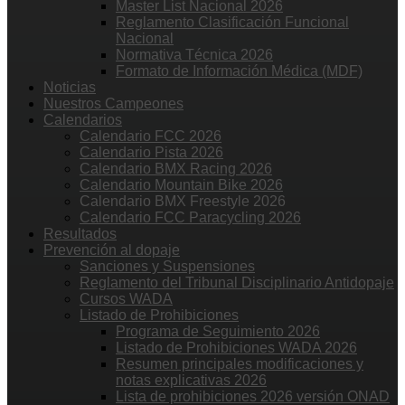
Master List Nacional 2026
Reglamento Clasificación Funcional
Nacional
Normativa Técnica 2026
Formato de Información Médica (MDF)
Noticias
Nuestros Campeones
Calendarios
Calendario FCC 2026
Calendario Pista 2026
Calendario BMX Racing 2026
Calendario Mountain Bike 2026
Calendario BMX Freestyle 2026
Calendario FCC Paracycling 2026
Resultados
Prevención al dopaje
Sanciones y Suspensiones
Reglamento del Tribunal Disciplinario Antidopaje
Cursos WADA
Listado de Prohibiciones
Programa de Seguimiento 2026
Listado de Prohibiciones WADA 2026
Resumen principales modificaciones y
notas explicativas 2026
Lista de prohibiciones 2026 versión ONAD