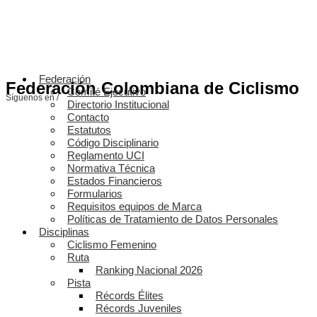
Federación
Federación Colombiana de Ciclismo
Comité Ejecutivo
Síguenos en /
Directorio Institucional
Contacto
Estatutos
Código Disciplinario
Reglamento UCI
Normativa Técnica
Estados Financieros
Formularios
Requisitos equipos de Marca
Políticas de Tratamiento de Datos Personales
Disciplinas
Ciclismo Femenino
Ruta
Ranking Nacional 2026
Pista
Récords Élites
Récords Juveniles