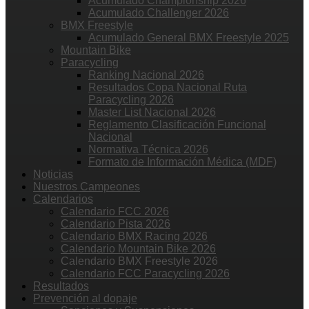
Acumulado Championship 2026
Acumulado Challenger 2026
BMX Freestyle
Acumulado General BMX Freestyle 2025
Mountain Bike
Paracycling
Ranking Nacional 2026
Resultados Copa Nacional Ruta
Paracycling 2026
Master List Nacional 2026
Reglamento Clasificación Funcional
Nacional
Normativa Técnica 2026
Formato de Información Médica (MDF)
Noticias
Nuestros Campeones
Calendarios
Calendario FCC 2026
Calendario Pista 2026
Calendario BMX Racing 2026
Calendario Mountain Bike 2026
Calendario BMX Freestyle 2026
Calendario FCC Paracycling 2026
Resultados
Prevención al dopaje