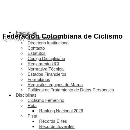
Federación
Federación Colombiana de Ciclismo
Comité Ejecutivo
Síguenos en /
Directorio Institucional
Contacto
Estatutos
Código Disciplinario
Reglamento UCI
Normativa Técnica
Estados Financieros
Formularios
Requisitos equipos de Marca
Políticas de Tratamiento de Datos Personales
Disciplinas
Ciclismo Femenino
Ruta
Ranking Nacional 2026
Pista
Récords Élites
Récords Juveniles