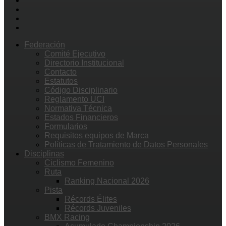
Federación
Comité Ejecutivo
Directorio Institucional
Contacto
Estatutos
Código Disciplinario
Reglamento UCI
Normativa Técnica
Estados Financieros
Formularios
Requisitos equipos de Marca
Políticas de Tratamiento de Datos Personales
Disciplinas
Ciclismo Femenino
Ruta
Ranking Nacional 2026
Pista
Récords Élites
Récords Juveniles
BMX Racing