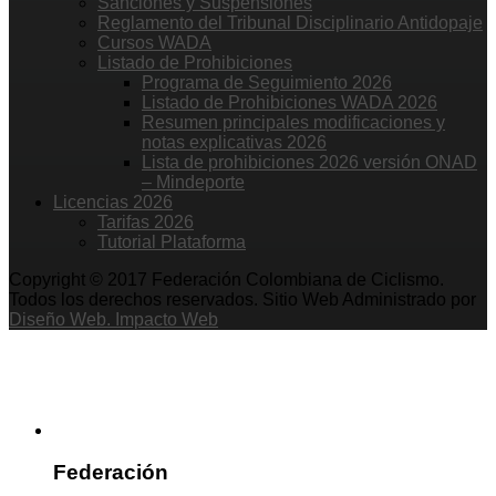
Sanciones y Suspensiones
Reglamento del Tribunal Disciplinario Antidopaje
Cursos WADA
Listado de Prohibiciones
Programa de Seguimiento 2026
Listado de Prohibiciones WADA 2026
Resumen principales modificaciones y
notas explicativas 2026
Lista de prohibiciones 2026 versión ONAD
– Mindeporte
Licencias 2026
Tarifas 2026
Tutorial Plataforma
Copyright © 2017 Federación Colombiana de Ciclismo.
Todos los derechos reservados. Sitio Web Administrado por
Diseño Web. Impacto Web
Federación