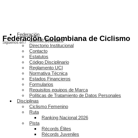
Federación
Federación Colombiana de Ciclismo
Comité Ejecutivo
Síguenos en /
Directorio Institucional
Contacto
Estatutos
Código Disciplinario
Reglamento UCI
Normativa Técnica
Estados Financieros
Formularios
Requisitos equipos de Marca
Políticas de Tratamiento de Datos Personales
Disciplinas
Ciclismo Femenino
Ruta
Ranking Nacional 2026
Pista
Récords Élites
Récords Juveniles