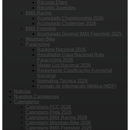
Récords Élites
Récords Juveniles
BMX Racing
Acumulado Championship 2026
Acumulado Challenger 2026
BMX Freestyle
Acumulado General BMX Freestyle 2025
Mountain Bike
Paracycling
Ranking Nacional 2026
Resultados Copa Nacional Ruta
Paracycling 2026
Master List Nacional 2026
Reglamento Clasificación Funcional
Nacional
Normativa Técnica 2026
Formato de Información Médica (MDF)
Noticias
Nuestros Campeones
Calendarios
Calendario FCC 2026
Calendario Pista 2026
Calendario BMX Racing 2026
Calendario Mountain Bike 2026
Calendario BMX Freestyle 2026