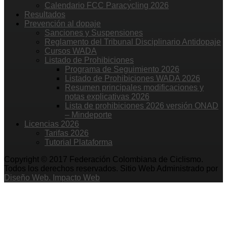
Calendario FCC Paracycling 2026
Resultados
Prevención al dopaje
Sanciones y Suspensiones
Reglamento del Tribunal Disciplinario Antidopaje
Cursos WADA
Listado de Prohibiciones
Programa de Seguimiento 2026
Listado de Prohibiciones WADA 2026
Resumen principales modificaciones y
notas explicativas 2026
Lista de prohibiciones 2026 versión ONAD
– Mindeporte
Licencias 2026
Tarifas 2026
Tutorial Plataforma
Copyright © 2017 Federación Colombiana de Ciclismo.
Todos los derechos reservados. Sitio Web Administrado por
Diseño Web. Impacto Web