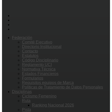
Federación
Comité Ejecutivo
Directorio Institucional
Contacto
Estatutos
Código Disciplinario
Reglamento UCI
Normativa Técnica
Estados Financieros
Formularios
Requisitos equipos de Marca
Políticas de Tratamiento de Datos Personales
Disciplinas
Ciclismo Femenino
Ruta
Ranking Nacional 2026
Pista