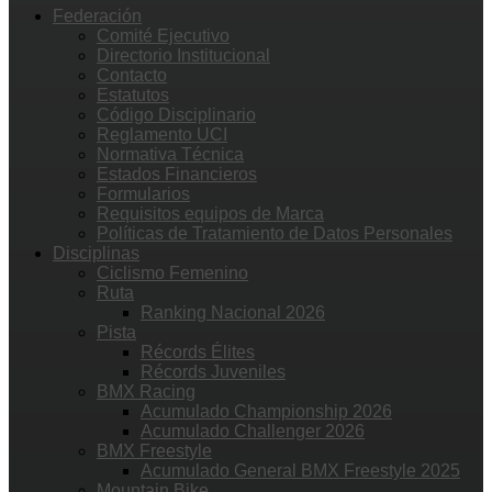
Federación
Comité Ejecutivo
Directorio Institucional
Contacto
Estatutos
Código Disciplinario
Reglamento UCI
Normativa Técnica
Estados Financieros
Formularios
Requisitos equipos de Marca
Políticas de Tratamiento de Datos Personales
Disciplinas
Ciclismo Femenino
Ruta
Ranking Nacional 2026
Pista
Récords Élites
Récords Juveniles
BMX Racing
Acumulado Championship 2026
Acumulado Challenger 2026
BMX Freestyle
Acumulado General BMX Freestyle 2025
Mountain Bike