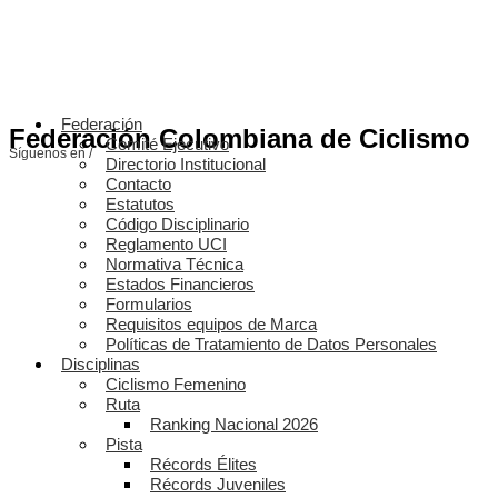
Federación
Federación Colombiana de Ciclismo
Comité Ejecutivo
Síguenos en /
Directorio Institucional
Contacto
Estatutos
Código Disciplinario
Reglamento UCI
Normativa Técnica
Estados Financieros
Formularios
Requisitos equipos de Marca
Políticas de Tratamiento de Datos Personales
Disciplinas
Ciclismo Femenino
Ruta
Ranking Nacional 2026
Pista
Récords Élites
Récords Juveniles