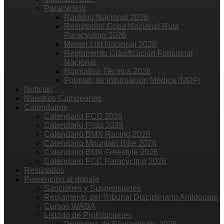
Paracycling
Ranking Nacional 2026
Resultados Copa Nacional Ruta
Paracycling 2026
Master List Nacional 2026
Reglamento Clasificación Funcional
Nacional
Normativa Técnica 2026
Formato de Información Médica (MDF)
Noticias
Nuestros Campeones
Calendarios
Calendario FCC 2026
Calendario Pista 2026
Calendario BMX Racing 2026
Calendario Mountain Bike 2026
Calendario BMX Freestyle 2026
Calendario FCC Paracycling 2026
Resultados
Prevención al dopaje
Sanciones y Suspensiones
Reglamento del Tribunal Disciplinario Antidopaje
Cursos WADA
Listado de Prohibiciones