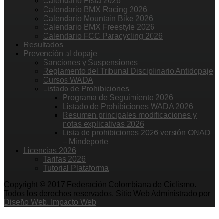
Calendario Pista 2026
Calendario BMX Racing 2026
Calendario Mountain Bike 2026
Calendario BMX Freestyle 2026
Calendario FCC Paracycling 2026
Resultados
Prevención al dopaje
Sanciones y Suspensiones
Reglamento del Tribunal Disciplinario Antidopaje
Cursos WADA
Listado de Prohibiciones
Programa de Seguimiento 2026
Listado de Prohibiciones WADA 2026
Resumen principales modificaciones y
notas explicativas 2026
Lista de prohibiciones 2026 versión ONAD
– Mindeporte
Licencias 2026
Tarifas 2026
Tutorial Plataforma
Copyright © 2017 Federación Colombiana de Ciclismo.
Todos los derechos reservados. Sitio Web Administrado por
Diseño Web. Impacto Web