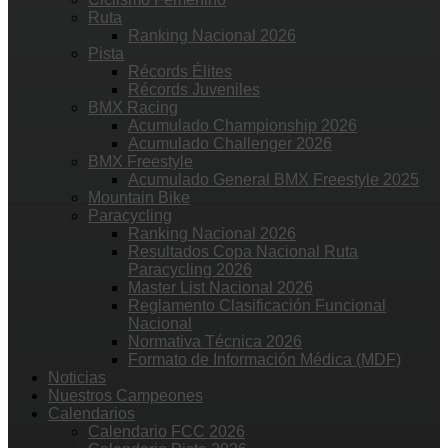
Ruta
Ranking Nacional 2026
Pista
Récords Élites
Récords Juveniles
BMX Racing
Acumulado Championship 2026
Acumulado Challenger 2026
BMX Freestyle
Acumulado General BMX Freestyle 2025
Mountain Bike
Paracycling
Ranking Nacional 2026
Resultados Copa Nacional Ruta
Paracycling 2026
Master List Nacional 2026
Reglamento Clasificación Funcional
Nacional
Normativa Técnica 2026
Formato de Información Médica (MDF)
Noticias
Nuestros Campeones
Calendarios
Calendario FCC 2026