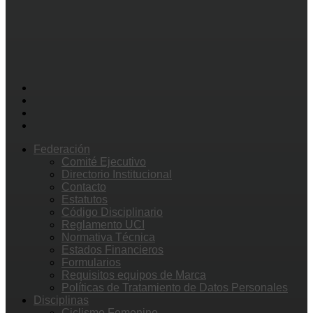
Federación
Comité Ejecutivo
Directorio Institucional
Contacto
Estatutos
Código Disciplinario
Reglamento UCI
Normativa Técnica
Estados Financieros
Formularios
Requisitos equipos de Marca
Políticas de Tratamiento de Datos Personales
Disciplinas
Ciclismo Femenino