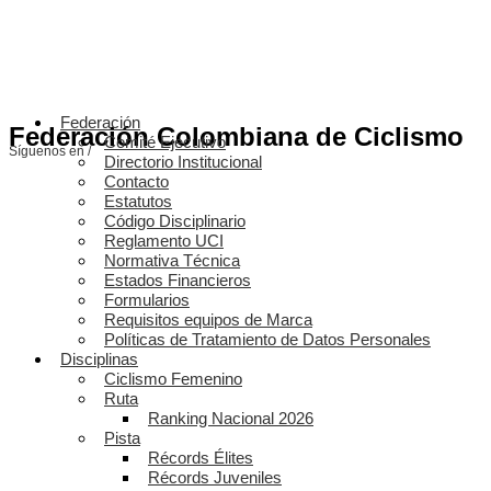
Federación
Federación Colombiana de Ciclismo
Comité Ejecutivo
Síguenos en /
Directorio Institucional
Contacto
Estatutos
Código Disciplinario
Reglamento UCI
Normativa Técnica
Estados Financieros
Formularios
Requisitos equipos de Marca
Políticas de Tratamiento de Datos Personales
Disciplinas
Ciclismo Femenino
Ruta
Ranking Nacional 2026
Pista
Récords Élites
Récords Juveniles