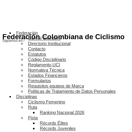
Federación
Federación Colombiana de Ciclismo
Comité Ejecutivo
Síguenos en /
Directorio Institucional
Contacto
Estatutos
Código Disciplinario
Reglamento UCI
Normativa Técnica
Estados Financieros
Formularios
Requisitos equipos de Marca
Políticas de Tratamiento de Datos Personales
Disciplinas
Ciclismo Femenino
Ruta
Ranking Nacional 2026
Pista
Récords Élites
Récords Juveniles