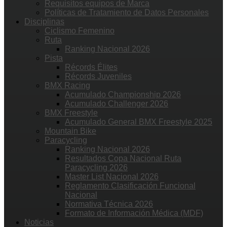
Requisitos equipos de Marca
Políticas de Tratamiento de Datos Personales
Disciplinas
Ciclismo Femenino
Ruta
Ranking Nacional 2026
Pista
Récords Élites
Récords Juveniles
BMX Racing
Acumulado Championship 2026
Acumulado Challenger 2026
BMX Freestyle
Acumulado General BMX Freestyle 2025
Mountain Bike
Paracycling
Ranking Nacional 2026
Resultados Copa Nacional Ruta
Paracycling 2026
Master List Nacional 2026
Reglamento Clasificación Funcional
Nacional
Normativa Técnica 2026
Formato de Información Médica (MDF)
Noticias