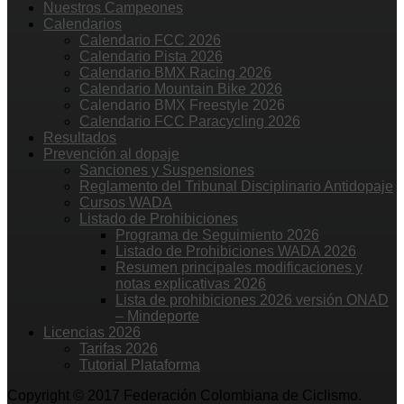
Nuestros Campeones
Calendarios
Calendario FCC 2026
Calendario Pista 2026
Calendario BMX Racing 2026
Calendario Mountain Bike 2026
Calendario BMX Freestyle 2026
Calendario FCC Paracycling 2026
Resultados
Prevención al dopaje
Sanciones y Suspensiones
Reglamento del Tribunal Disciplinario Antidopaje
Cursos WADA
Listado de Prohibiciones
Programa de Seguimiento 2026
Listado de Prohibiciones WADA 2026
Resumen principales modificaciones y
notas explicativas 2026
Lista de prohibiciones 2026 versión ONAD
– Mindeporte
Licencias 2026
Tarifas 2026
Tutorial Plataforma
Copyright © 2017 Federación Colombiana de Ciclismo.