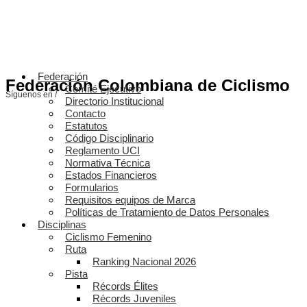
Federación
Federación Colombiana de Ciclismo
Comité Ejecutivo
Síguenos en /
Directorio Institucional
Contacto
Estatutos
Código Disciplinario
Reglamento UCI
Normativa Técnica
Estados Financieros
Formularios
Requisitos equipos de Marca
Políticas de Tratamiento de Datos Personales
Disciplinas
Ciclismo Femenino
Ruta
Ranking Nacional 2026
Pista
Récords Élites
Récords Juveniles