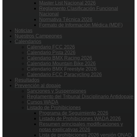
Master List Nacional 2026
Reglamento Clasificación Funcional
Nacional
Normativa Técnica 2026
Formato de Información Médica (MDF)
Noticias
Nuestros Campeones
Calendarios
Calendario FCC 2026
Calendario Pista 2026
Calendario BMX Racing 2026
Calendario Mountain Bike 2026
Calendario BMX Freestyle 2026
Calendario FCC Paracycling 2026
Resultados
Prevención al dopaje
Sanciones y Suspensiones
Reglamento del Tribunal Disciplinario Antidopaje
Cursos WADA
Listado de Prohibiciones
Programa de Seguimiento 2026
Listado de Prohibiciones WADA 2026
Resumen principales modificaciones y
notas explicativas 2026
Lista de prohibiciones 2026 versión ONAD