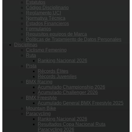
Estatutos
Código Disciplinario
Reglamento UCI
Normativa Técnica
Estados Financieros
Formularios
Requisitos equipos de Marca
Políticas de Tratamiento de Datos Personales
Disciplinas
Ciclismo Femenino
Ruta
Ranking Nacional 2026
Pista
Récords Élites
Récords Juveniles
BMX Racing
Acumulado Championship 2026
Acumulado Challenger 2026
BMX Freestyle
Acumulado General BMX Freestyle 2025
Mountain Bike
Paracycling
Ranking Nacional 2026
Resultados Copa Nacional Ruta
Paracycling 2026