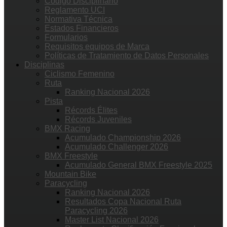
Código Disciplinario
Reglamento UCI
Normativa Técnica
Estados Financieros
Formularios
Requisitos equipos de Marca
Políticas de Tratamiento de Datos Personales
Disciplinas
Ciclismo Femenino
Ruta
Ranking Nacional 2026
Pista
Récords Élites
Récords Juveniles
BMX Racing
Acumulado Championship 2026
Acumulado Challenger 2026
BMX Freestyle
Acumulado General BMX Freestyle 2025
Mountain Bike
Paracycling
Ranking Nacional 2026
Resultados Copa Nacional Ruta
Paracycling 2026
Master List Nacional 2026