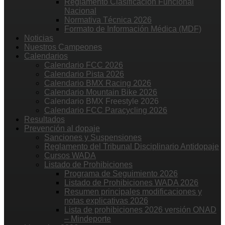
Reglamento Clasificación Funcional
Nacional
Normativa Técnica 2026
Formato de Información Médica (MDF)
Noticias
Nuestros Campeones
Calendarios
Calendario FCC 2026
Calendario Pista 2026
Calendario BMX Racing 2026
Calendario Mountain Bike 2026
Calendario BMX Freestyle 2026
Calendario FCC Paracycling 2026
Resultados
Prevención al dopaje
Sanciones y Suspensiones
Reglamento del Tribunal Disciplinario Antidopaje
Cursos WADA
Listado de Prohibiciones
Programa de Seguimiento 2026
Listado de Prohibiciones WADA 2026
Resumen principales modificaciones y
notas explicativas 2026
Lista de prohibiciones 2026 versión ONAD
– Mindeporte