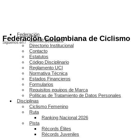
Federación
Federación Colombiana de Ciclismo
Comité Ejecutivo
Síguenos en /
Directorio Institucional
Contacto
Estatutos
Código Disciplinario
Reglamento UCI
Normativa Técnica
Estados Financieros
Formularios
Requisitos equipos de Marca
Políticas de Tratamiento de Datos Personales
Disciplinas
Ciclismo Femenino
Ruta
Ranking Nacional 2026
Pista
Récords Élites
Récords Juveniles