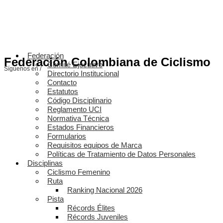
Federación
Federación Colombiana de Ciclismo
Comité Ejecutivo
Síguenos en /
Directorio Institucional
Contacto
Estatutos
Código Disciplinario
Reglamento UCI
Normativa Técnica
Estados Financieros
Formularios
Requisitos equipos de Marca
Políticas de Tratamiento de Datos Personales
Disciplinas
Ciclismo Femenino
Ruta
Ranking Nacional 2026
Pista
Récords Élites
Récords Juveniles