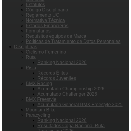
Estatutos
Código Disciplinario
Reglamento UCI
Normativa Técnica
Estados Financieros
Formularios
Requisitos equipos de Marca
Políticas de Tratamiento de Datos Personales
Disciplinas
Ciclismo Femenino
Ruta
Ranking Nacional 2026
Pista
Récords Élites
Récords Juveniles
BMX Racing
Acumulado Championship 2026
Acumulado Challenger 2026
BMX Freestyle
Acumulado General BMX Freestyle 2025
Mountain Bike
Paracycling
Ranking Nacional 2026
Resultados Copa Nacional Ruta
Paracycling 2026