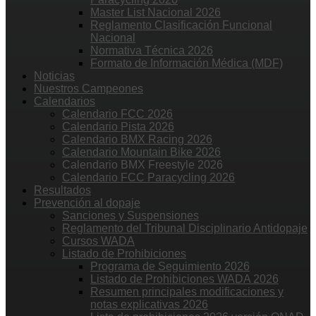
Master List Nacional 2026
Reglamento Clasificación Funcional
Nacional
Normativa Técnica 2026
Formato de Información Médica (MDF)
Noticias
Nuestros Campeones
Calendarios
Calendario FCC 2026
Calendario Pista 2026
Calendario BMX Racing 2026
Calendario Mountain Bike 2026
Calendario BMX Freestyle 2026
Calendario FCC Paracycling 2026
Resultados
Prevención al dopaje
Sanciones y Suspensiones
Reglamento del Tribunal Disciplinario Antidopaje
Cursos WADA
Listado de Prohibiciones
Programa de Seguimiento 2026
Listado de Prohibiciones WADA 2026
Resumen principales modificaciones y
notas explicativas 2026