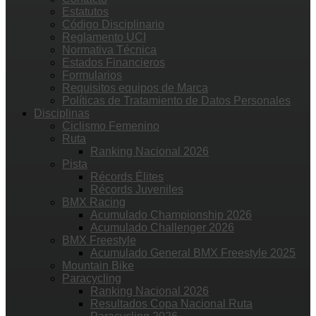
Estatutos
Código Disciplinario
Reglamento UCI
Normativa Técnica
Estados Financieros
Formularios
Requisitos equipos de Marca
Políticas de Tratamiento de Datos Personales
Disciplinas
Ciclismo Femenino
Ruta
Ranking Nacional 2026
Pista
Récords Élites
Récords Juveniles
BMX Racing
Acumulado Championship 2026
Acumulado Challenger 2026
BMX Freestyle
Acumulado General BMX Freestyle 2025
Mountain Bike
Paracycling
Ranking Nacional 2026
Resultados Copa Nacional Ruta