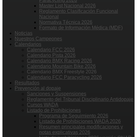
Paracycling 2026
Master List Nacional 2026
Reglamento Clasificación Funcional
Nacional
Normativa Técnica 2026
Formato de Información Médica (MDF)
Noticias
Nuestros Campeones
Calendarios
Calendario FCC 2026
Calendario Pista 2026
Calendario BMX Racing 2026
Calendario Mountain Bike 2026
Calendario BMX Freestyle 2026
Calendario FCC Paracycling 2026
Resultados
Prevención al dopaje
Sanciones y Suspensiones
Reglamento del Tribunal Disciplinario Antidopaje
Cursos WADA
Listado de Prohibiciones
Programa de Seguimiento 2026
Listado de Prohibiciones WADA 2026
Resumen principales modificaciones y
notas explicativas 2026