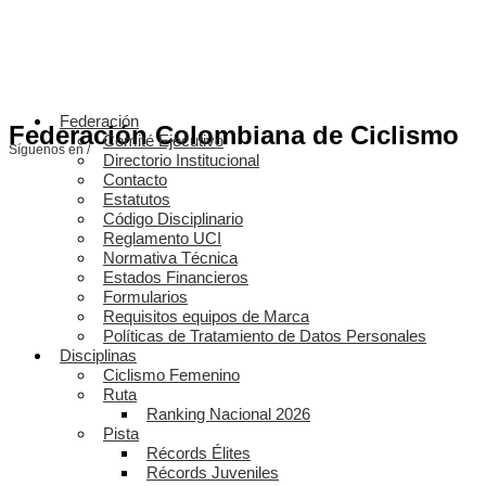
Federación
Federación Colombiana de Ciclismo
Comité Ejecutivo
Síguenos en /
Directorio Institucional
Contacto
Estatutos
Código Disciplinario
Reglamento UCI
Normativa Técnica
Estados Financieros
Formularios
Requisitos equipos de Marca
Políticas de Tratamiento de Datos Personales
Disciplinas
Ciclismo Femenino
Ruta
Ranking Nacional 2026
Pista
Récords Élites
Récords Juveniles