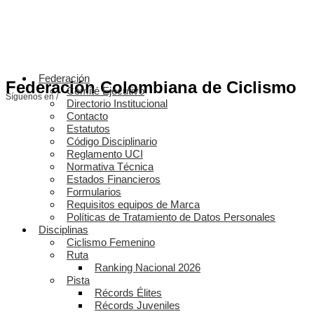
Federación
Federación Colombiana de Ciclismo
Comité Ejecutivo
Síguenos en /
Directorio Institucional
Contacto
Estatutos
Código Disciplinario
Reglamento UCI
Normativa Técnica
Estados Financieros
Formularios
Requisitos equipos de Marca
Políticas de Tratamiento de Datos Personales
Disciplinas
Ciclismo Femenino
Ruta
Ranking Nacional 2026
Pista
Récords Élites
Récords Juveniles