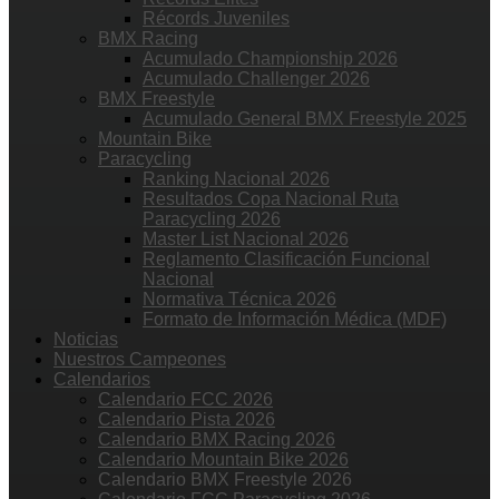
Récords Juveniles
BMX Racing
Acumulado Championship 2026
Acumulado Challenger 2026
BMX Freestyle
Acumulado General BMX Freestyle 2025
Mountain Bike
Paracycling
Ranking Nacional 2026
Resultados Copa Nacional Ruta
Paracycling 2026
Master List Nacional 2026
Reglamento Clasificación Funcional
Nacional
Normativa Técnica 2026
Formato de Información Médica (MDF)
Noticias
Nuestros Campeones
Calendarios
Calendario FCC 2026
Calendario Pista 2026
Calendario BMX Racing 2026
Calendario Mountain Bike 2026
Calendario BMX Freestyle 2026