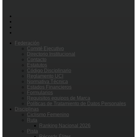
Federación
Comité Ejecutivo
Directorio Institucional
Contacto
Estatutos
Código Disciplinario
Reglamento UCI
Normativa Técnica
Estados Financieros
Formularios
Requisitos equipos de Marca
Políticas de Tratamiento de Datos Personales
Disciplinas
Ciclismo Femenino
Ruta
Ranking Nacional 2026
Pista
Récords Élites