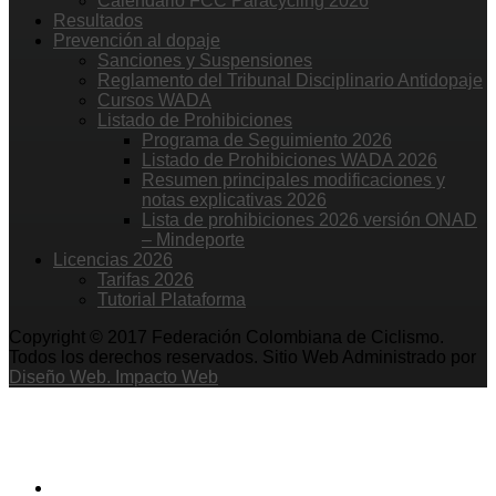
Calendario FCC Paracycling 2026
Resultados
Prevención al dopaje
Sanciones y Suspensiones
Reglamento del Tribunal Disciplinario Antidopaje
Cursos WADA
Listado de Prohibiciones
Programa de Seguimiento 2026
Listado de Prohibiciones WADA 2026
Resumen principales modificaciones y
notas explicativas 2026
Lista de prohibiciones 2026 versión ONAD
– Mindeporte
Licencias 2026
Tarifas 2026
Tutorial Plataforma
Copyright © 2017 Federación Colombiana de Ciclismo.
Todos los derechos reservados. Sitio Web Administrado por
Diseño Web. Impacto Web