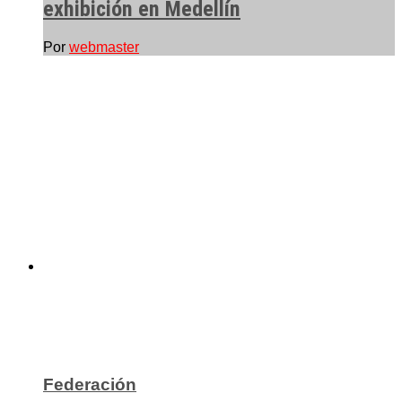
exhibición en Medellín
Por
webmaster
Federación