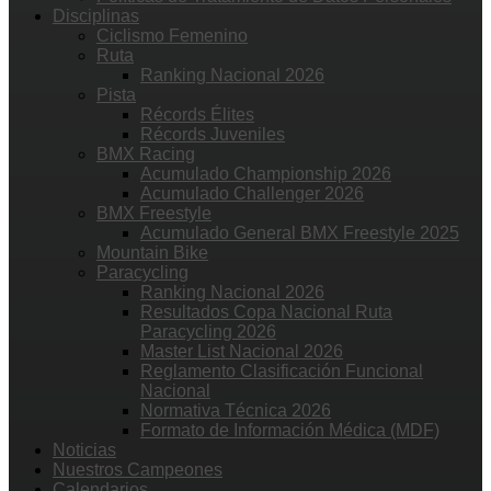
Disciplinas
Ciclismo Femenino
Ruta
Ranking Nacional 2026
Pista
Récords Élites
Récords Juveniles
BMX Racing
Acumulado Championship 2026
Acumulado Challenger 2026
BMX Freestyle
Acumulado General BMX Freestyle 2025
Mountain Bike
Paracycling
Ranking Nacional 2026
Resultados Copa Nacional Ruta
Paracycling 2026
Master List Nacional 2026
Reglamento Clasificación Funcional
Nacional
Normativa Técnica 2026
Formato de Información Médica (MDF)
Noticias
Nuestros Campeones
Calendarios