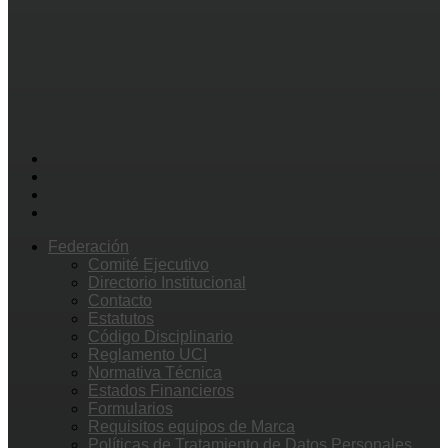
Federación
Comité Ejecutivo
Directorio Institucional
Contacto
Estatutos
Código Disciplinario
Reglamento UCI
Normativa Técnica
Estados Financieros
Formularios
Requisitos equipos de Marca
Políticas de Tratamiento de Datos Personales