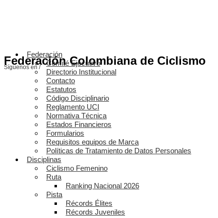
Federación
Federación Colombiana de Ciclismo
Comité Ejecutivo
Síguenos en /
Directorio Institucional
Contacto
Estatutos
Código Disciplinario
Reglamento UCI
Normativa Técnica
Estados Financieros
Formularios
Requisitos equipos de Marca
Políticas de Tratamiento de Datos Personales
Disciplinas
Ciclismo Femenino
Ruta
Ranking Nacional 2026
Pista
Récords Élites
Récords Juveniles