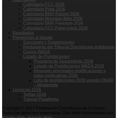
Calendario FCC 2026
Calendario Pista 2026
Calendario BMX Racing 2026
Calendario Mountain Bike 2026
Calendario BMX Freestyle 2026
Calendario FCC Paracycling 2026
Resultados
Prevención al dopaje
Sanciones y Suspensiones
Reglamento del Tribunal Disciplinario Antidopaje
Cursos WADA
Listado de Prohibiciones
Programa de Seguimiento 2026
Listado de Prohibiciones WADA 2026
Resumen principales modificaciones y
notas explicativas 2026
Lista de prohibiciones 2026 versión ONAD
– Mindeporte
Licencias 2026
Tarifas 2026
Tutorial Plataforma
Copyright © 2017 Federación Colombiana de Ciclismo.
Todos los derechos reservados. Sitio Web Administrado por
Diseño Web. Impacto Web