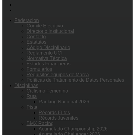
Federación
Comité Ejecutivo
Directorio Institucional
Contacto
Estatutos
Código Disciplinario
Reglamento UCI
Normativa Técnica
Estados Financieros
Formularios
Requisitos equipos de Marca
Políticas de Tratamiento de Datos Personales
Disciplinas
Ciclismo Femenino
Ruta
Ranking Nacional 2026
Pista
Récords Élites
Récords Juveniles
BMX Racing
Acumulado Championship 2026
Acumulado Challenger 2026