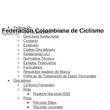
Federación
Federación Colombiana de Ciclismo
Comité Ejecutivo
Síguenos en /
Directorio Institucional
Contacto
Estatutos
Código Disciplinario
Reglamento UCI
Normativa Técnica
Estados Financieros
Formularios
Requisitos equipos de Marca
Políticas de Tratamiento de Datos Personales
Disciplinas
Ciclismo Femenino
Ruta
Ranking Nacional 2026
Pista
Récords Élites
Récords Juveniles