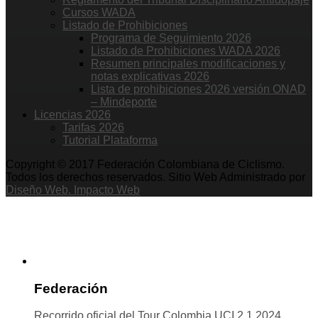
Cursos WADA
Listado de Prohibiciones
Programa de Seguimiento 2026
Listado de Prohibiciones WADA 2026
Resumen principales modificaciones y
notas explicativas 2026
Lista de prohibiciones 2026 versión ONAD
– Mindeporte
Licencias 2026
Tarifas 2026
Tutorial Plataforma
Copyright © 2017 Federación Colombiana de Ciclismo.
Todos los derechos reservados. Sitio Web Administrado por
Diseño Web. Impacto Web
Federación
Recorrido oficial del Tour Colombia UCI 2.1 2024