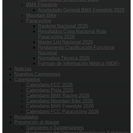
BMX Freestyle
Acumulado General BMX Freestyle 2025
Mountain Bike
Paracycling
Ranking Nacional 2026
Resultados Copa Nacional Ruta
Paracycling 2026
Master List Nacional 2026
Reglamento Clasificación Funcional
Nacional
Normativa Técnica 2026
Formato de Información Médica (MDF)
Noticias
Nuestros Campeones
Calendarios
Calendario FCC 2026
Calendario Pista 2026
Calendario BMX Racing 2026
Calendario Mountain Bike 2026
Calendario BMX Freestyle 2026
Calendario FCC Paracycling 2026
Resultados
Prevención al dopaje
Sanciones y Suspensiones
Reglamento del Tribunal Disciplinario Antidopaje