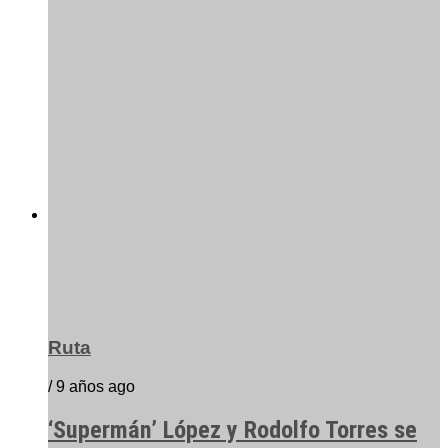
Ruta
/ 9 años ago
‘Supermán’ López y Rodolfo Torres se