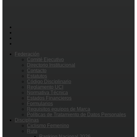
Federación
Comité Ejecutivo
Directorio Institucional
Contacto
Estatutos
Código Disciplinario
Reglamento UCI
Normativa Técnica
Estados Financieros
Formularios
Requisitos equipos de Marca
Políticas de Tratamiento de Datos Personales
Disciplinas
Ciclismo Femenino
Ruta
Ranking Nacional 2026