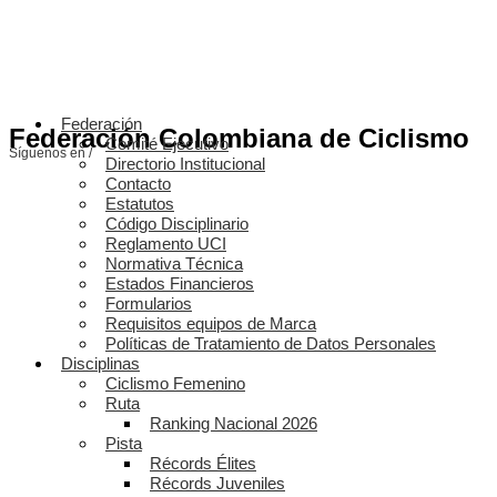
Federación
Federación Colombiana de Ciclismo
Comité Ejecutivo
Síguenos en /
Directorio Institucional
Contacto
Estatutos
Código Disciplinario
Reglamento UCI
Normativa Técnica
Estados Financieros
Formularios
Requisitos equipos de Marca
Políticas de Tratamiento de Datos Personales
Disciplinas
Ciclismo Femenino
Ruta
Ranking Nacional 2026
Pista
Récords Élites
Récords Juveniles