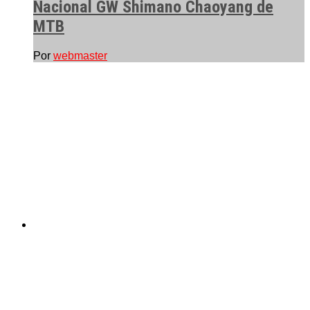
Nacional GW Shimano Chaoyang de
MTB
Por
webmaster