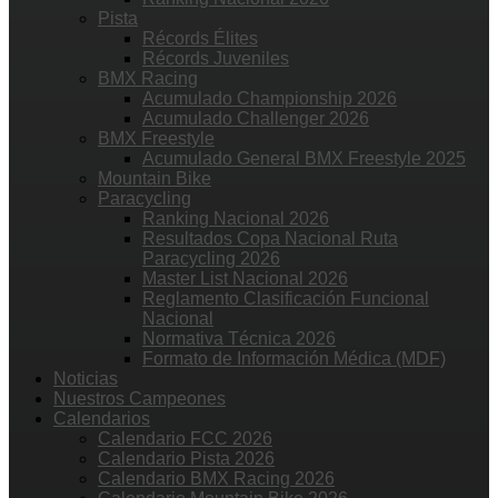
Pista
Récords Élites
Récords Juveniles
BMX Racing
Acumulado Championship 2026
Acumulado Challenger 2026
BMX Freestyle
Acumulado General BMX Freestyle 2025
Mountain Bike
Paracycling
Ranking Nacional 2026
Resultados Copa Nacional Ruta
Paracycling 2026
Master List Nacional 2026
Reglamento Clasificación Funcional
Nacional
Normativa Técnica 2026
Formato de Información Médica (MDF)
Noticias
Nuestros Campeones
Calendarios
Calendario FCC 2026
Calendario Pista 2026
Calendario BMX Racing 2026