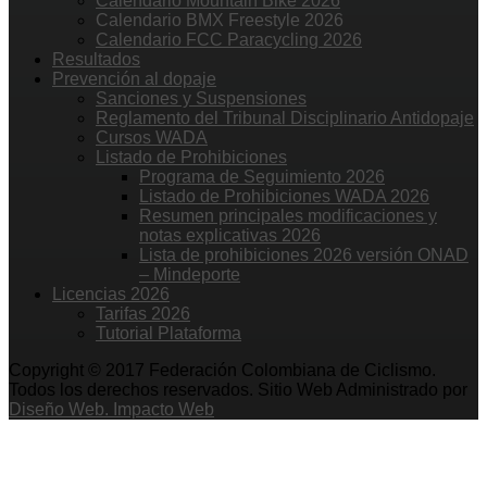
Calendario Mountain Bike 2026
Calendario BMX Freestyle 2026
Calendario FCC Paracycling 2026
Resultados
Prevención al dopaje
Sanciones y Suspensiones
Reglamento del Tribunal Disciplinario Antidopaje
Cursos WADA
Listado de Prohibiciones
Programa de Seguimiento 2026
Listado de Prohibiciones WADA 2026
Resumen principales modificaciones y
notas explicativas 2026
Lista de prohibiciones 2026 versión ONAD
– Mindeporte
Licencias 2026
Tarifas 2026
Tutorial Plataforma
Copyright © 2017 Federación Colombiana de Ciclismo.
Todos los derechos reservados. Sitio Web Administrado por
Diseño Web. Impacto Web