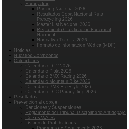
Paracycling
Ranking Nacional 2026
Resultados Copa Nacional Ruta
Paracycling 2026
Master List Nacional 2026
Reglamento Clasificación Funcional
Nacional
Normativa Técnica 2026
Formato de Información Médica (MDF)
Noticias
Nuestros Campeones
Calendarios
Calendario FCC 2026
Calendario Pista 2026
Calendario BMX Racing 2026
Calendario Mountain Bike 2026
Calendario BMX Freestyle 2026
Calendario FCC Paracycling 2026
Resultados
Prevención al dopaje
Sanciones y Suspensiones
Reglamento del Tribunal Disciplinario Antidopaje
Cursos WADA
Listado de Prohibiciones
Programa de Seguimiento 2026