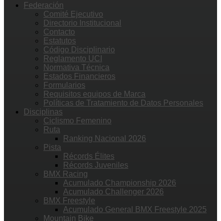
Federación
Comité Ejecutivo
Directorio Institucional
Contacto
Estatutos
Código Disciplinario
Reglamento UCI
Normativa Técnica
Estados Financieros
Formularios
Requisitos equipos de Marca
Políticas de Tratamiento de Datos Personales
Disciplinas
Ciclismo Femenino
Ruta
Ranking Nacional 2026
Pista
Récords Élites
Récords Juveniles
BMX Racing
Acumulado Championship 2026
Acumulado Challenger 2026
BMX Freestyle
Acumulado General BMX Freestyle 2025
Mountain Bike