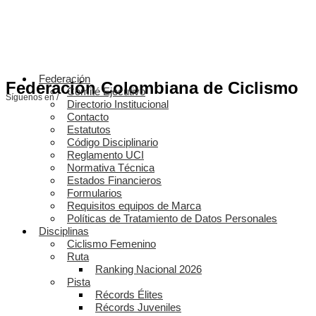
Federación
Federación Colombiana de Ciclismo
Comité Ejecutivo
Síguenos en /
Directorio Institucional
Contacto
Estatutos
Código Disciplinario
Reglamento UCI
Normativa Técnica
Estados Financieros
Formularios
Requisitos equipos de Marca
Políticas de Tratamiento de Datos Personales
Disciplinas
Ciclismo Femenino
Ruta
Ranking Nacional 2026
Pista
Récords Élites
Récords Juveniles