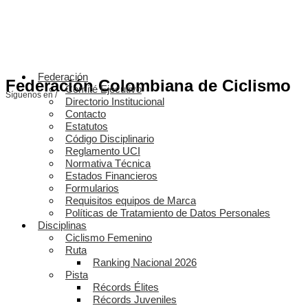
Federación
Federación Colombiana de Ciclismo
Comité Ejecutivo
Síguenos en /
Directorio Institucional
Contacto
Estatutos
Código Disciplinario
Reglamento UCI
Normativa Técnica
Estados Financieros
Formularios
Requisitos equipos de Marca
Políticas de Tratamiento de Datos Personales
Disciplinas
Ciclismo Femenino
Ruta
Ranking Nacional 2026
Pista
Récords Élites
Récords Juveniles