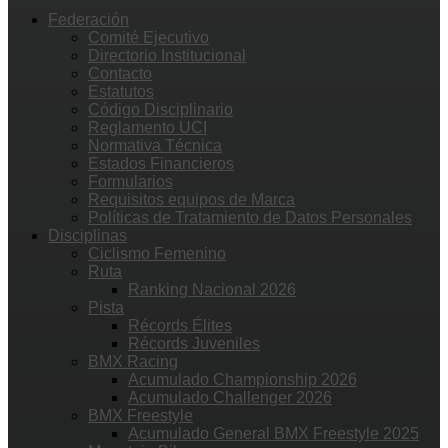
Federación
Comité Ejecutivo
Directorio Institucional
Contacto
Estatutos
Código Disciplinario
Reglamento UCI
Normativa Técnica
Estados Financieros
Formularios
Requisitos equipos de Marca
Políticas de Tratamiento de Datos Personales
Disciplinas
Ciclismo Femenino
Ruta
Ranking Nacional 2026
Pista
Récords Élites
Récords Juveniles
BMX Racing
Acumulado Championship 2026
Acumulado Challenger 2026
BMX Freestyle
Acumulado General BMX Freestyle 2025