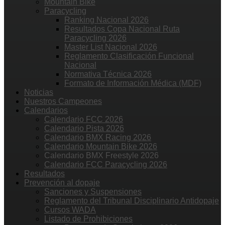
Mountain Bike
Paracycling
Ranking Nacional 2026
Resultados Copa Nacional Ruta
Paracycling 2026
Master List Nacional 2026
Reglamento Clasificación Funcional
Nacional
Normativa Técnica 2026
Formato de Información Médica (MDF)
Noticias
Nuestros Campeones
Calendarios
Calendario FCC 2026
Calendario Pista 2026
Calendario BMX Racing 2026
Calendario Mountain Bike 2026
Calendario BMX Freestyle 2026
Calendario FCC Paracycling 2026
Resultados
Prevención al dopaje
Sanciones y Suspensiones
Reglamento del Tribunal Disciplinario Antidopaje
Cursos WADA
Listado de Prohibiciones