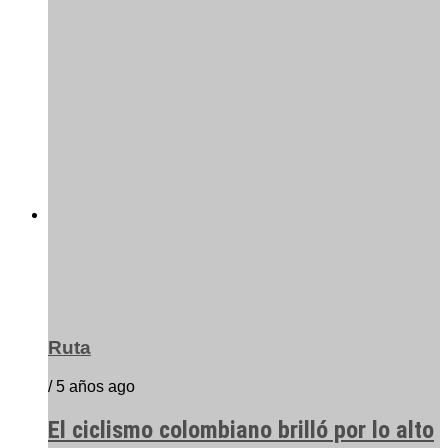
Ruta
/ 5 años ago
El ciclismo colombiano brilló por lo alto