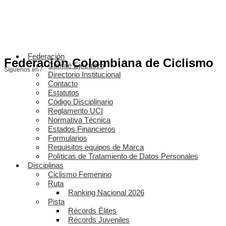
Federación
Federación Colombiana de Ciclismo
Comité Ejecutivo
Síguenos en /
Directorio Institucional
Contacto
Estatutos
Código Disciplinario
Reglamento UCI
Normativa Técnica
Estados Financieros
Formularios
Requisitos equipos de Marca
Políticas de Tratamiento de Datos Personales
Disciplinas
Ciclismo Femenino
Ruta
Ranking Nacional 2026
Pista
Récords Élites
Récords Juveniles