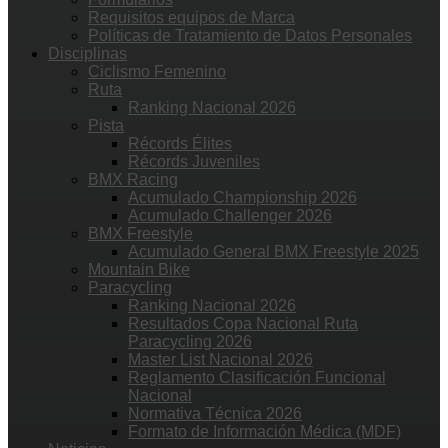
Requisitos equipos de Marca
Políticas de Tratamiento de Datos Personales
Disciplinas
Ciclismo Femenino
Ruta
Ranking Nacional 2026
Pista
Récords Élites
Récords Juveniles
BMX Racing
Acumulado Championship 2026
Acumulado Challenger 2026
BMX Freestyle
Acumulado General BMX Freestyle 2025
Mountain Bike
Paracycling
Ranking Nacional 2026
Resultados Copa Nacional Ruta
Paracycling 2026
Master List Nacional 2026
Reglamento Clasificación Funcional
Nacional
Normativa Técnica 2026
Formato de Información Médica (MDF)