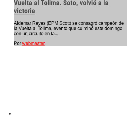
Vuelta al Tolima. Soto, volvió a la
victoria
Aldemar Reyes (EPM Scott) se consagró campeón de
la Vuelta al Tolima, evento que culminó este domingo
con un circuito en la...
Por
webmaster