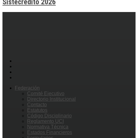
Sistecrédito 2026
Federación
Comité Ejecutivo
Directorio Institucional
Contacto
Estatutos
Código Disciplinario
Reglamento UCI
Normativa Técnica
Estados Financieros
Formularios