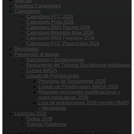
Noticias
Nuestros Campeones
Calendarios
Calendario FCC 2026
Calendario Pista 2026
Calendario BMX Racing 2026
Calendario Mountain Bike 2026
Calendario BMX Freestyle 2026
Calendario FCC Paracycling 2026
Resultados
Prevención al dopaje
Sanciones y Suspensiones
Reglamento del Tribunal Disciplinario Antidopaje
Cursos WADA
Listado de Prohibiciones
Programa de Seguimiento 2026
Listado de Prohibiciones WADA 2026
Resumen principales modificaciones y
notas explicativas 2026
Lista de prohibiciones 2026 versión ONAD
– Mindeporte
Licencias 2026
Tarifas 2026
Tutorial Plataforma