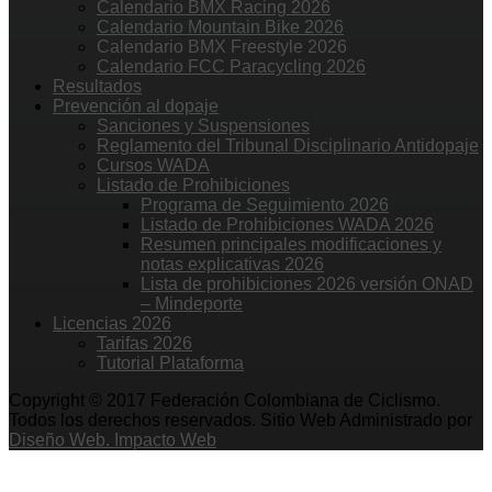
Calendario BMX Racing 2026
Calendario Mountain Bike 2026
Calendario BMX Freestyle 2026
Calendario FCC Paracycling 2026
Resultados
Prevención al dopaje
Sanciones y Suspensiones
Reglamento del Tribunal Disciplinario Antidopaje
Cursos WADA
Listado de Prohibiciones
Programa de Seguimiento 2026
Listado de Prohibiciones WADA 2026
Resumen principales modificaciones y
notas explicativas 2026
Lista de prohibiciones 2026 versión ONAD
– Mindeporte
Licencias 2026
Tarifas 2026
Tutorial Plataforma
Copyright © 2017 Federación Colombiana de Ciclismo.
Todos los derechos reservados. Sitio Web Administrado por
Diseño Web. Impacto Web