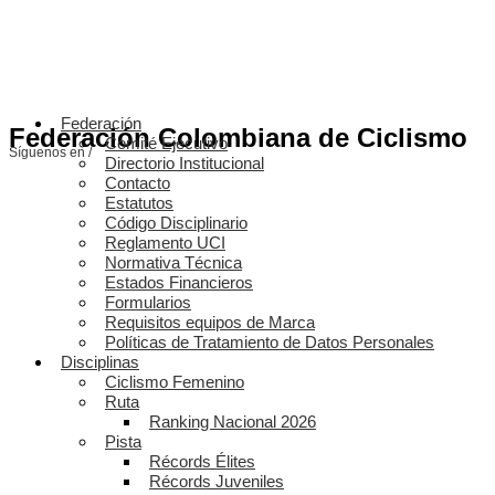
Federación
Federación Colombiana de Ciclismo
Comité Ejecutivo
Síguenos en /
Directorio Institucional
Contacto
Estatutos
Código Disciplinario
Reglamento UCI
Normativa Técnica
Estados Financieros
Formularios
Requisitos equipos de Marca
Políticas de Tratamiento de Datos Personales
Disciplinas
Ciclismo Femenino
Ruta
Ranking Nacional 2026
Pista
Récords Élites
Récords Juveniles