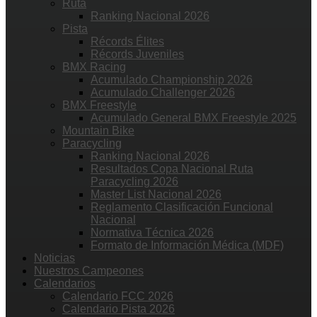
Ruta
Ranking Nacional 2026
Pista
Récords Élites
Récords Juveniles
BMX Racing
Acumulado Championship 2026
Acumulado Challenger 2026
BMX Freestyle
Acumulado General BMX Freestyle 2025
Mountain Bike
Paracycling
Ranking Nacional 2026
Resultados Copa Nacional Ruta
Paracycling 2026
Master List Nacional 2026
Reglamento Clasificación Funcional
Nacional
Normativa Técnica 2026
Formato de Información Médica (MDF)
Noticias
Nuestros Campeones
Calendarios
Calendario FCC 2026
Calendario Pista 2026