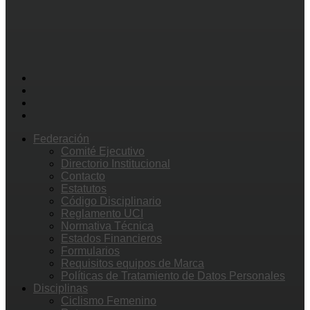
Federación
Comité Ejecutivo
Directorio Institucional
Contacto
Estatutos
Código Disciplinario
Reglamento UCI
Normativa Técnica
Estados Financieros
Formularios
Requisitos equipos de Marca
Políticas de Tratamiento de Datos Personales
Disciplinas
Ciclismo Femenino