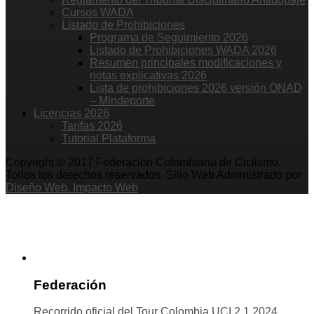
Cursos WADA
Listado de Prohibiciones
Programa de Seguimiento 2026
Listado de Prohibiciones WADA 2026
Resumen principales modificaciones y
notas explicativas 2026
Lista de prohibiciones 2026 versión ONAD
– Mindeporte
Licencias 2026
Tarifas 2026
Tutorial Plataforma
Copyright © 2017 Federación Colombiana de Ciclismo.
Todos los derechos reservados. Sitio Web Administrado por
Diseño Web. Impacto Web
Federación
Recorrido oficial del Tour Colombia UCI 2.1 2024