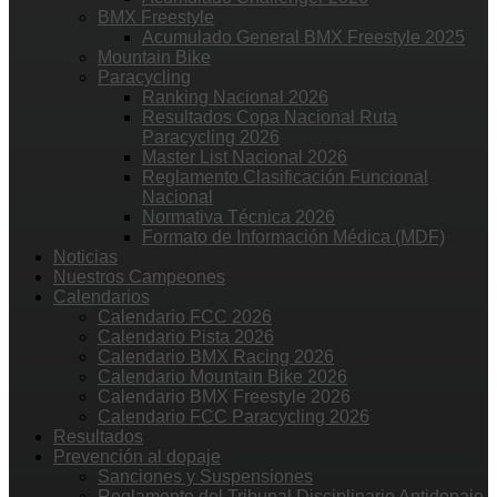
BMX Freestyle
Acumulado General BMX Freestyle 2025
Mountain Bike
Paracycling
Ranking Nacional 2026
Resultados Copa Nacional Ruta
Paracycling 2026
Master List Nacional 2026
Reglamento Clasificación Funcional
Nacional
Normativa Técnica 2026
Formato de Información Médica (MDF)
Noticias
Nuestros Campeones
Calendarios
Calendario FCC 2026
Calendario Pista 2026
Calendario BMX Racing 2026
Calendario Mountain Bike 2026
Calendario BMX Freestyle 2026
Calendario FCC Paracycling 2026
Resultados
Prevención al dopaje
Sanciones y Suspensiones
Reglamento del Tribunal Disciplinario Antidopaje