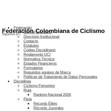
Federación
Federación Colombiana de Ciclismo
Comité Ejecutivo
Síguenos en /
Directorio Institucional
Contacto
Estatutos
Código Disciplinario
Reglamento UCI
Normativa Técnica
Estados Financieros
Formularios
Requisitos equipos de Marca
Políticas de Tratamiento de Datos Personales
Disciplinas
Ciclismo Femenino
Ruta
Ranking Nacional 2026
Pista
Récords Élites
Récords Juveniles