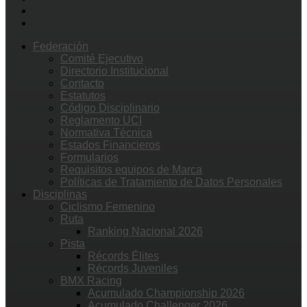
Federación
Comité Ejecutivo
Directorio Institucional
Contacto
Estatutos
Código Disciplinario
Reglamento UCI
Normativa Técnica
Estados Financieros
Formularios
Requisitos equipos de Marca
Políticas de Tratamiento de Datos Personales
Disciplinas
Ciclismo Femenino
Ruta
Ranking Nacional 2026
Pista
Récords Élites
Récords Juveniles
BMX Racing
Acumulado Championship 2026
Acumulado Challenger 2026