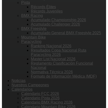
Pista
Récords Élites
Récords Juveniles
BMX Racing
Acumulado Championship 2026
Acumulado Challenger 2026
BMX Freestyle
Acumulado General BMX Freestyle 2025
Mountain Bike
Paracycling
Ranking Nacional 2026
Resultados Copa Nacional Ruta
Paracycling 2026
Master List Nacional 2026
Reglamento Clasificación Funcional
Nacional
Normativa Técnica 2026
Formato de Información Médica (MDF)
Noticias
Nuestros Campeones
Calendarios
Calendario FCC 2026
Calendario Pista 2026
Calendario BMX Racing 2026
Calendario Mountain Bike 2026