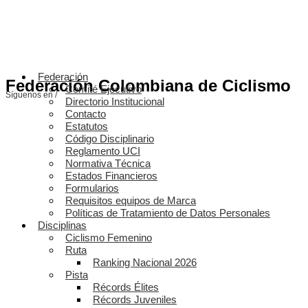
Federación
Federación Colombiana de Ciclismo
Comité Ejecutivo
Síguenos en /
Directorio Institucional
Contacto
Estatutos
Código Disciplinario
Reglamento UCI
Normativa Técnica
Estados Financieros
Formularios
Requisitos equipos de Marca
Políticas de Tratamiento de Datos Personales
Disciplinas
Ciclismo Femenino
Ruta
Ranking Nacional 2026
Pista
Récords Élites
Récords Juveniles