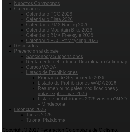
Nuestros Campeones
Calendarios
Calendario FCC 2026
Calendario Pista 2026
Calendario BMX Racing 2026
Calendario Mountain Bike 2026
Calendario BMX Freestyle 2026
Calendario FCC Paracycling 2026
Resultados
Prevención al dopaje
Sanciones y Suspensiones
Reglamento del Tribunal Disciplinario Antidopaje
Cursos WADA
Listado de Prohibiciones
Programa de Seguimiento 2026
Listado de Prohibiciones WADA 2026
Resumen principales modificaciones y
notas explicativas 2026
Lista de prohibiciones 2026 versión ONAD
– Mindeporte
Licencias 2026
Tarifas 2026
Tutorial Plataforma
Copyright © 2017 Federación Colombiana de Ciclismo.