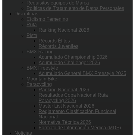
Requisitos equipos de Marca
Políticas de Tratamiento de Datos Personales
Disciplinas
Ciclismo Femenino
Ruta
Ranking Nacional 2026
Pista
Récords Élites
Récords Juveniles
BMX Racing
Acumulado Championship 2026
Acumulado Challenger 2026
BMX Freestyle
Acumulado General BMX Freestyle 2025
Mountain Bike
Paracycling
Ranking Nacional 2026
Resultados Copa Nacional Ruta
Paracycling 2026
Master List Nacional 2026
Reglamento Clasificación Funcional
Nacional
Normativa Técnica 2026
Formato de Información Médica (MDF)
Noticias