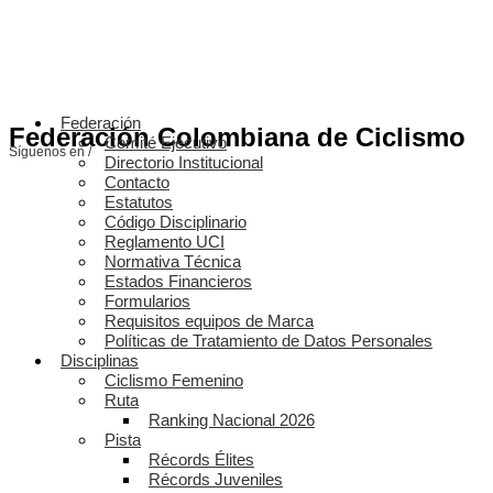
Federación
Federación Colombiana de Ciclismo
Comité Ejecutivo
Síguenos en /
Directorio Institucional
Contacto
Estatutos
Código Disciplinario
Reglamento UCI
Normativa Técnica
Estados Financieros
Formularios
Requisitos equipos de Marca
Políticas de Tratamiento de Datos Personales
Disciplinas
Ciclismo Femenino
Ruta
Ranking Nacional 2026
Pista
Récords Élites
Récords Juveniles