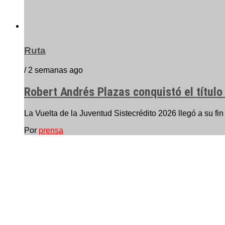
Ruta
/ 2 semanas ago
Robert Andrés Plazas conquistó el título
La Vuelta de la Juventud Sistecrédito 2026 llegó a su fi
Por
prensa