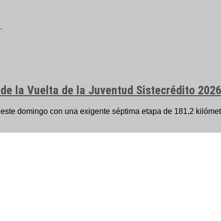
 de la Vuelta de la Juventud Sistecrédito 202
n este domingo con una exigente séptima etapa de 181,2 kilómetr