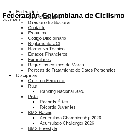
Federación
Federación Colombiana de Ciclismo
Comité Ejecutivo
Síguenos en /
Directorio Institucional
Contacto
Estatutos
Código Disciplinario
Reglamento UCI
Normativa Técnica
Estados Financieros
Formularios
Requisitos equipos de Marca
Políticas de Tratamiento de Datos Personales
Disciplinas
Ciclismo Femenino
Ruta
Ranking Nacional 2026
Pista
Récords Élites
Récords Juveniles
BMX Racing
Acumulado Championship 2026
Acumulado Challenger 2026
BMX Freestyle