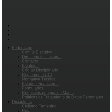
Federación
Comité Ejecutivo
Directorio Institucional
Contacto
Estatutos
Código Disciplinario
Reglamento UCI
Normativa Técnica
Estados Financieros
Formularios
Requisitos equipos de Marca
Políticas de Tratamiento de Datos Personales
Disciplinas
Ciclismo Femenino
Ruta