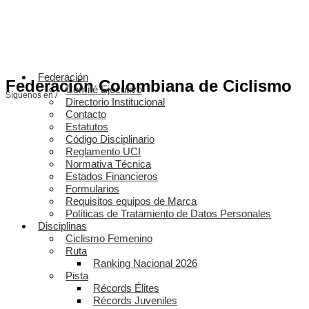
Federación
Federación Colombiana de Ciclismo
Comité Ejecutivo
Síguenos en /
Directorio Institucional
Contacto
Estatutos
Código Disciplinario
Reglamento UCI
Normativa Técnica
Estados Financieros
Formularios
Requisitos equipos de Marca
Políticas de Tratamiento de Datos Personales
Disciplinas
Ciclismo Femenino
Ruta
Ranking Nacional 2026
Pista
Récords Élites
Récords Juveniles