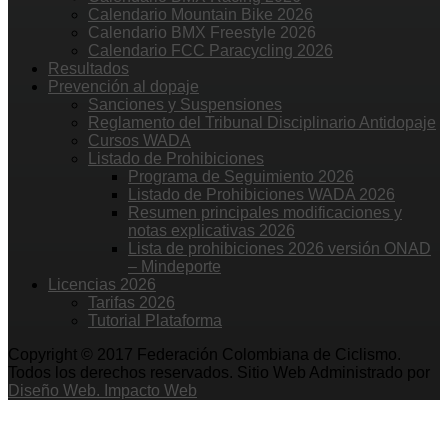
Calendario Mountain Bike 2026
Calendario BMX Freestyle 2026
Calendario FCC Paracycling 2026
Resultados
Prevención al dopaje
Sanciones y Suspensiones
Reglamento del Tribunal Disciplinario Antidopaje
Cursos WADA
Listado de Prohibiciones
Programa de Seguimiento 2026
Listado de Prohibiciones WADA 2026
Resumen principales modificaciones y
notas explicativas 2026
Lista de prohibiciones 2026 versión ONAD
– Mindeporte
Licencias 2026
Tarifas 2026
Tutorial Plataforma
Copyright © 2017 Federación Colombiana de Ciclismo.
Todos los derechos reservados. Sitio Web Administrado por
Diseño Web. Impacto Web