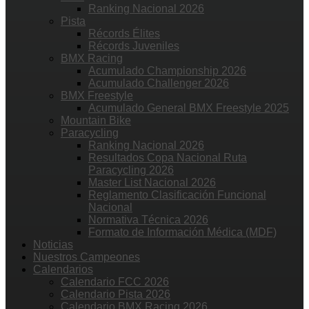
Ranking Nacional 2026
Pista
Récords Élites
Récords Juveniles
BMX Racing
Acumulado Championship 2026
Acumulado Challenger 2026
BMX Freestyle
Acumulado General BMX Freestyle 2025
Mountain Bike
Paracycling
Ranking Nacional 2026
Resultados Copa Nacional Ruta
Paracycling 2026
Master List Nacional 2026
Reglamento Clasificación Funcional
Nacional
Normativa Técnica 2026
Formato de Información Médica (MDF)
Noticias
Nuestros Campeones
Calendarios
Calendario FCC 2026
Calendario Pista 2026
Calendario BMX Racing 2026