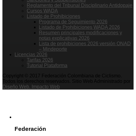
Reglamento del Tribunal Disciplinario Antidopaje
Cursos WADA
Listado de Prohibiciones
Programa de Seguimiento 2026
Listado de Prohibiciones WADA 2026
Resumen principales modificaciones y
notas explicativas 2026
Lista de prohibiciones 2026 versión ONAD
– Mindeporte
Licencias 2026
Tarifas 2026
Tutorial Plataforma
Copyright © 2017 Federación Colombiana de Ciclismo.
Todos los derechos reservados. Sitio Web Administrado por
Diseño Web. Impacto Web
Federación