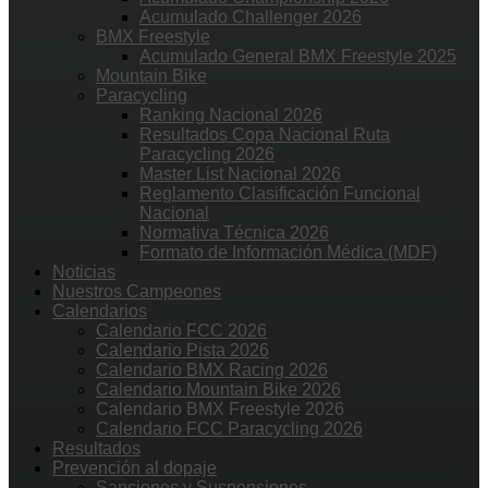
Acumulado Challenger 2026
BMX Freestyle
Acumulado General BMX Freestyle 2025
Mountain Bike
Paracycling
Ranking Nacional 2026
Resultados Copa Nacional Ruta
Paracycling 2026
Master List Nacional 2026
Reglamento Clasificación Funcional
Nacional
Normativa Técnica 2026
Formato de Información Médica (MDF)
Noticias
Nuestros Campeones
Calendarios
Calendario FCC 2026
Calendario Pista 2026
Calendario BMX Racing 2026
Calendario Mountain Bike 2026
Calendario BMX Freestyle 2026
Calendario FCC Paracycling 2026
Resultados
Prevención al dopaje
Sanciones y Suspensiones