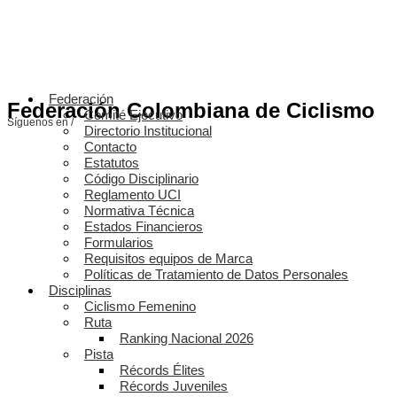
Federación
Federación Colombiana de Ciclismo
Comité Ejecutivo
Síguenos en /
Directorio Institucional
Contacto
Estatutos
Código Disciplinario
Reglamento UCI
Normativa Técnica
Estados Financieros
Formularios
Requisitos equipos de Marca
Políticas de Tratamiento de Datos Personales
Disciplinas
Ciclismo Femenino
Ruta
Ranking Nacional 2026
Pista
Récords Élites
Récords Juveniles