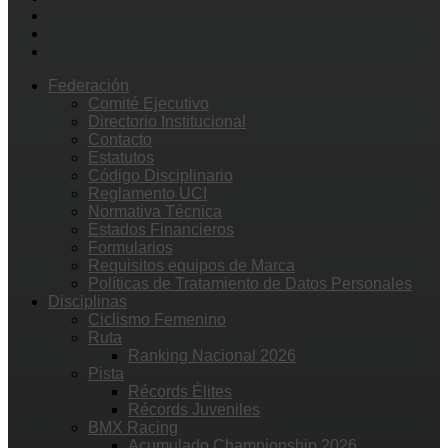
Federación
Comité Ejecutivo
Directorio Institucional
Contacto
Estatutos
Código Disciplinario
Reglamento UCI
Normativa Técnica
Estados Financieros
Formularios
Requisitos equipos de Marca
Políticas de Tratamiento de Datos Personales
Disciplinas
Ciclismo Femenino
Ruta
Ranking Nacional 2026
Pista
Récords Élites
Récords Juveniles
BMX Racing
Acumulado Championship 2026