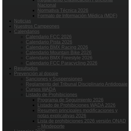
Nacional
Normativa Técnica 2026
Formato de Información Médica (MDF)
Noticias
Nuestros Campeones
Calendarios
Calendario FCC 2026
Calendario Pista 2026
Calendario BMX Racing 2026
Calendario Mountain Bike 2026
Calendario BMX Freestyle 2026
Calendario FCC Paracycling 2026
Resultados
Prevención al dopaje
Sanciones y Suspensiones
Reglamento del Tribunal Disciplinario Antidopaje
Cursos WADA
Listado de Prohibiciones
Programa de Seguimiento 2026
Listado de Prohibiciones WADA 2026
Resumen principales modificaciones y
notas explicativas 2026
Lista de prohibiciones 2026 versión ONAD
– Mindeporte