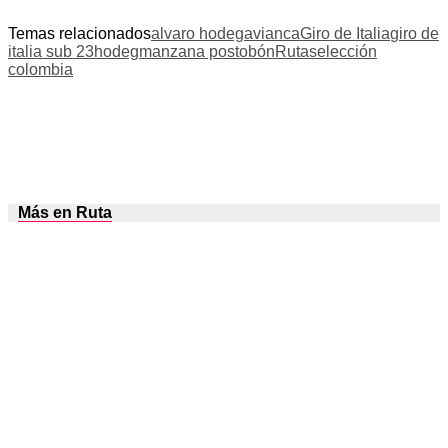
Temas relacionados
alvaro hodeg
avianca
Giro de Italia
giro de
italia sub 23
hodeg
manzana postobón
Ruta
selección
colombia
Más en Ruta