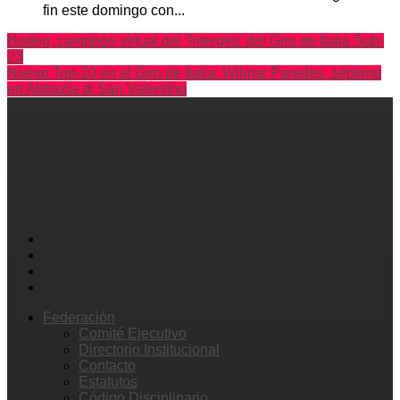
fin este domingo con...
Hodeg, campeón virtual del ‘Intergiro’ del Giro de Italia Sub-
23
Nuevo Top-10 en el Giro de Italia: Wilmar Paredes, séptimo
en Abbazia di San Valentino
Federación
Comité Ejecutivo
Directorio Institucional
Contacto
Estatutos
Código Disciplinario