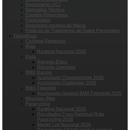
Reglamento UCI
Normativa Técnica
Estados Financieros
Formularios
Requisitos equipos de Marca
Políticas de Tratamiento de Datos Personales
Disciplinas
Ciclismo Femenino
Ruta
Ranking Nacional 2026
Pista
Récords Élites
Récords Juveniles
BMX Racing
Acumulado Championship 2026
Acumulado Challenger 2026
BMX Freestyle
Acumulado General BMX Freestyle 2025
Mountain Bike
Paracycling
Ranking Nacional 2026
Resultados Copa Nacional Ruta
Paracycling 2026
Master List Nacional 2026
Reglamento Clasificación Funcional