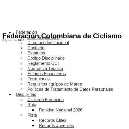
Federación
Federación Colombiana de Ciclismo
Comité Ejecutivo
Síguenos en /
Directorio Institucional
Contacto
Estatutos
Código Disciplinario
Reglamento UCI
Normativa Técnica
Estados Financieros
Formularios
Requisitos equipos de Marca
Políticas de Tratamiento de Datos Personales
Disciplinas
Ciclismo Femenino
Ruta
Ranking Nacional 2026
Pista
Récords Élites
Récords Juveniles