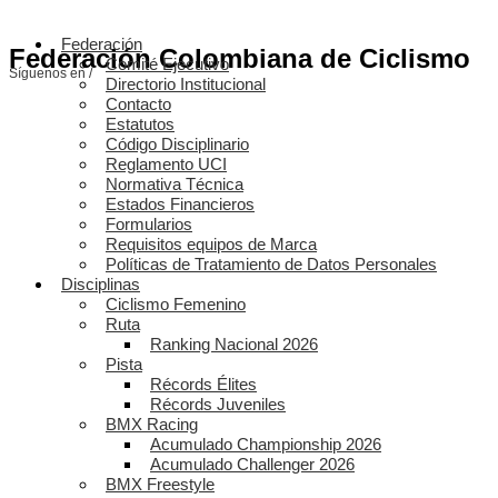
Federación
Federación Colombiana de Ciclismo
Comité Ejecutivo
Síguenos en /
Directorio Institucional
Contacto
Estatutos
Código Disciplinario
Reglamento UCI
Normativa Técnica
Estados Financieros
Formularios
Requisitos equipos de Marca
Políticas de Tratamiento de Datos Personales
Disciplinas
Ciclismo Femenino
Ruta
Ranking Nacional 2026
Pista
Récords Élites
Récords Juveniles
BMX Racing
Acumulado Championship 2026
Acumulado Challenger 2026
BMX Freestyle