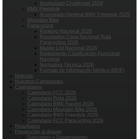
Acumulado Challenger 2026
BMX Freestyle
Acumulado General BMX Freestyle 2025
Mountain Bike
Paracycling
Ranking Nacional 2026
Resultados Copa Nacional Ruta
Paracycling 2026
Master List Nacional 2026
Reglamento Clasificación Funcional
Nacional
Normativa Técnica 2026
Formato de Información Médica (MDF)
Noticias
Nuestros Campeones
Calendarios
Calendario FCC 2026
Calendario Pista 2026
Calendario BMX Racing 2026
Calendario Mountain Bike 2026
Calendario BMX Freestyle 2026
Calendario FCC Paracycling 2026
Resultados
Prevención al dopaje
Sanciones y Suspensiones