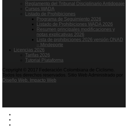
Reglamento del Tribunal Disciplinario Antidopaje
Cursos WADA
Listado de Prohibiciones
Programa de Seguimiento 2026
Listado de Prohibiciones WADA 2026
Resumen principales modificaciones y
notas explicativas 2026
Lista de prohibiciones 2026 versión ONAD
– Mindeporte
Licencias 2026
Tarifas 2026
Tutorial Plataforma
Copyright © 2017 Federación Colombiana de Ciclismo.
Todos los derechos reservados. Sitio Web Administrado por
Diseño Web. Impacto Web