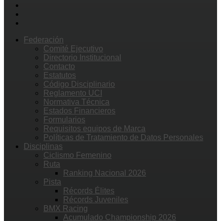
Federación
Comité Ejecutivo
Directorio Institucional
Contacto
Estatutos
Código Disciplinario
Reglamento UCI
Normativa Técnica
Estados Financieros
Formularios
Requisitos equipos de Marca
Políticas de Tratamiento de Datos Personales
Disciplinas
Ciclismo Femenino
Ruta
Ranking Nacional 2026
Pista
Récords Élites
Récords Juveniles
BMX Racing
Acumulado Championship 2026