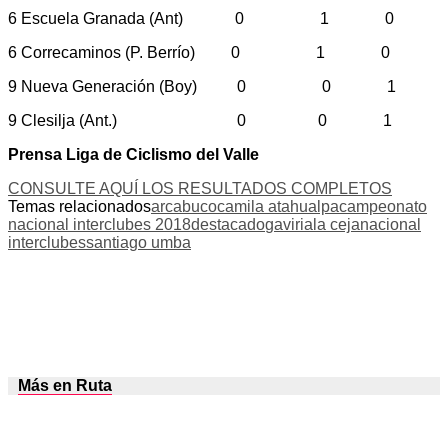
6 Escuela Granada (Ant) 0 1 0
6 Correcaminos (P. Berrío) 0 1 0
9 Nueva Generación (Boy) 0 0 1
9 Clesilja (Ant.) 0 0 1
Prensa Liga de Ciclismo del Valle
CONSULTE AQUÍ LOS RESULTADOS COMPLETOS
Temas relacionados
arcabuco
camila atahualpa
campeonato
nacional interclubes 2018
destacado
gaviria
la ceja
nacional
interclubes
santiago umba
Más en Ruta