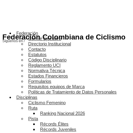
Federación
Federación Colombiana de Ciclismo
Comité Ejecutivo
Síguenos en /
Directorio Institucional
Contacto
Estatutos
Código Disciplinario
Reglamento UCI
Normativa Técnica
Estados Financieros
Formularios
Requisitos equipos de Marca
Políticas de Tratamiento de Datos Personales
Disciplinas
Ciclismo Femenino
Ruta
Ranking Nacional 2026
Pista
Récords Élites
Récords Juveniles