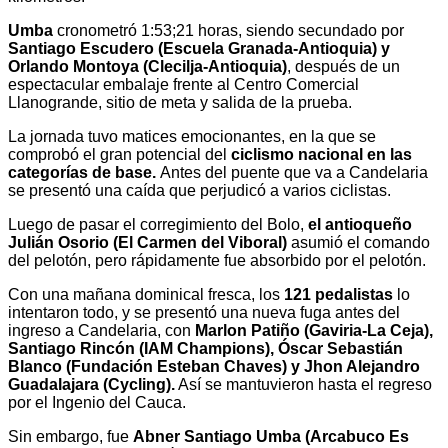
Umba
cronometró 1:53;21 horas, siendo secundado por
Santiago Escudero (Escuela Granada-Antioquia) y
Orlando Montoya (Clecilja-Antioquia)
, después de un
espectacular embalaje frente al Centro Comercial
Llanogrande, sitio de meta y salida de la prueba.
La jornada tuvo matices emocionantes, en la que se
comprobó el gran potencial del
ciclismo nacional en las
categorías de base.
Antes del puente que va a Candelaria
se presentó una caída que perjudicó a varios ciclistas.
Luego de pasar el corregimiento del Bolo,
el antioqueño
Julián Osorio (El Carmen del Viboral)
asumió el comando
del pelotón, pero rápidamente fue absorbido por el pelotón.
Con una mañana dominical fresca, los
121 pedalistas
lo
intentaron todo, y se presentó una nueva fuga antes del
ingreso a Candelaria, con
Marlon Patiño (Gaviria-La Ceja),
Santiago Rincón (IAM Champions), Óscar Sebastián
Blanco (Fundación Esteban Chaves) y Jhon Alejandro
Guadalajara (Cycling).
Así se mantuvieron hasta el regreso
por el Ingenio del Cauca.
Sin embargo, fue
Abner Santiago Umba (Arcabuco Es