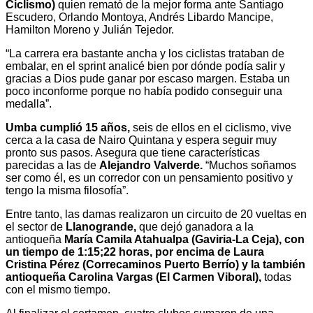
Ciclismo)
quien remató de la mejor forma ante Santiago
Escudero, Orlando Montoya, Andrés Libardo Mancipe,
Hamilton Moreno y Julián Tejedor.
“La carrera era bastante ancha y los ciclistas trataban de
embalar, en el sprint analicé bien por dónde podía salir y
gracias a Dios pude ganar por escaso margen. Estaba un
poco inconforme porque no había podido conseguir una
medalla”.
Umba cumplió 15 años,
seis de ellos en el ciclismo, vive
cerca a la casa de Nairo Quintana y espera seguir muy
pronto sus pasos. Asegura que tiene características
parecidas a las de
Alejandro Valverde.
“Muchos soñamos
ser como él, es un corredor con un pensamiento positivo y
tengo la misma filosofía”.
Entre tanto, las damas realizaron un circuito de 20 vueltas en
el sector de
Llanogrande,
que dejó ganadora a la
antioqueña
María Camila Atahualpa (Gaviria-La Ceja), con
un tiempo de 1:15;22 horas, por encima de Laura
Cristina Pérez (Correcaminos Puerto Berrío) y la también
antioqueña Carolina Vargas (El Carmen Viboral),
todas
con el mismo tiempo.