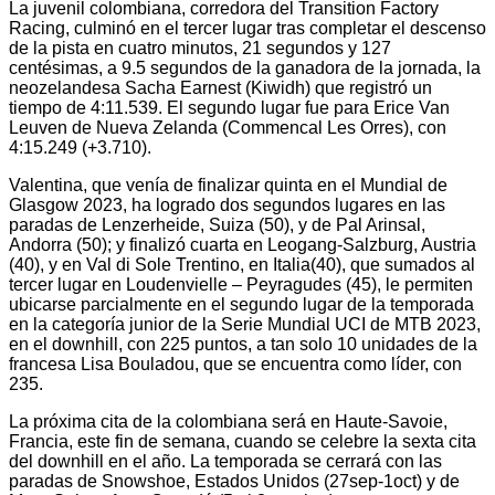
La juvenil colombiana, corredora del Transition Factory
Racing, culminó en el tercer lugar tras completar el descenso
de la pista en cuatro minutos, 21 segundos y 127
centésimas, a 9.5 segundos de la ganadora de la jornada, la
neozelandesa Sacha Earnest (Kiwidh) que registró un
tiempo de 4:11.539. El segundo lugar fue para Erice Van
Leuven de Nueva Zelanda (Commencal Les Orres), con
4:15.249 (+3.710).
Valentina, que venía de finalizar quinta en el Mundial de
Glasgow 2023, ha logrado dos segundos lugares en las
paradas de Lenzerheide, Suiza (50), y de Pal Arinsal,
Andorra (50); y finalizó cuarta en Leogang-Salzburg, Austria
(40), y en Val di Sole Trentino, en Italia(40), que sumados al
tercer lugar en Loudenvielle – Peyragudes (45), le permiten
ubicarse parcialmente en el segundo lugar de la temporada
en la categoría junior de la Serie Mundial UCI de MTB 2023,
en el downhill, con 225 puntos, a tan solo 10 unidades de la
francesa Lisa Bouladou, que se encuentra como líder, con
235.
La próxima cita de la colombiana será en Haute-Savoie,
Francia, este fin de semana, cuando se celebre la sexta cita
del downhill en el año. La temporada se cerrará con las
paradas de Snowshoe, Estados Unidos (27sep-1oct) y de