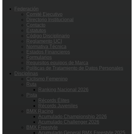
Federación
Comité Ejecutivo
Directorio Institucional
Contacto
Estatutos
Código Disciplinario
Reglamento UCI
Normativa Técnica
Estados Financieros
Formularios
Requisitos equipos de Marca
Políticas de Tratamiento de Datos Personales
Disciplinas
Ciclismo Femenino
Ruta
Ranking Nacional 2026
Pista
Récords Élites
Récords Juveniles
BMX Racing
Acumulado Championship 2026
Acumulado Challenger 2026
BMX Freestyle
Acumulado General BMX Freestyle 2025