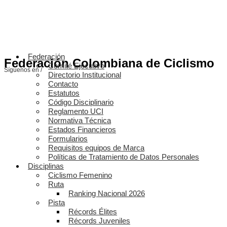
Federación
Federación Colombiana de Ciclismo
Comité Ejecutivo
Síguenos en /
Directorio Institucional
Contacto
Estatutos
Código Disciplinario
Reglamento UCI
Normativa Técnica
Estados Financieros
Formularios
Requisitos equipos de Marca
Políticas de Tratamiento de Datos Personales
Disciplinas
Ciclismo Femenino
Ruta
Ranking Nacional 2026
Pista
Récords Élites
Récords Juveniles