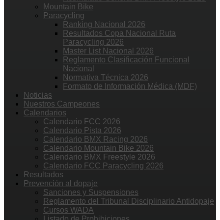
Mountain Bike
Paracycling
Ranking Nacional 2026
Resultados Copa Nacional Ruta
Paracycling 2026
Master List Nacional 2026
Reglamento Clasificación Funcional
Nacional
Normativa Técnica 2026
Formato de Información Médica (MDF)
Noticias
Nuestros Campeones
Calendarios
Calendario FCC 2026
Calendario Pista 2026
Calendario BMX Racing 2026
Calendario Mountain Bike 2026
Calendario BMX Freestyle 2026
Calendario FCC Paracycling 2026
Resultados
Prevención al dopaje
Sanciones y Suspensiones
Reglamento del Tribunal Disciplinario Antidopaje
Cursos WADA
Listado de Prohibiciones