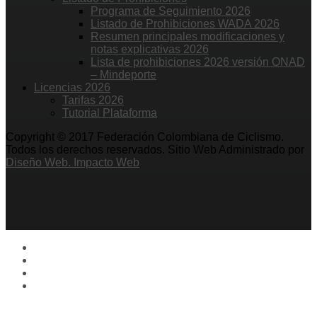
Programa de Seguimiento 2026
Listado de Prohibiciones WADA 2026
Resumen principales modificaciones y
notas explicativas 2026
Lista de prohibiciones 2026 versión ONAD
– Mindeporte
Licencias 2026
Tarifas 2026
Tutorial Plataforma
Copyright © 2017 Federación Colombiana de Ciclismo.
Todos los derechos reservados. Sitio Web Administrado por
Diseño Web. Impacto Web