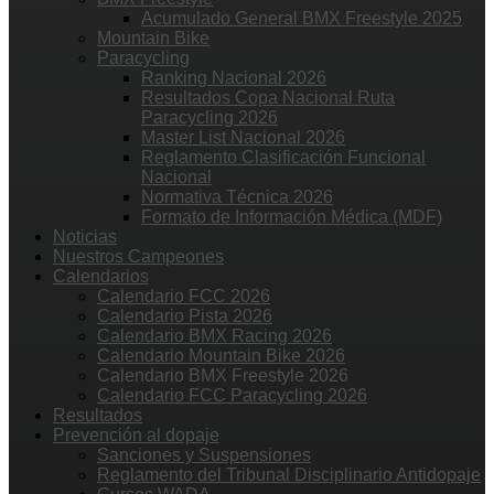
Acumulado General BMX Freestyle 2025
Mountain Bike
Paracycling
Ranking Nacional 2026
Resultados Copa Nacional Ruta
Paracycling 2026
Master List Nacional 2026
Reglamento Clasificación Funcional
Nacional
Normativa Técnica 2026
Formato de Información Médica (MDF)
Noticias
Nuestros Campeones
Calendarios
Calendario FCC 2026
Calendario Pista 2026
Calendario BMX Racing 2026
Calendario Mountain Bike 2026
Calendario BMX Freestyle 2026
Calendario FCC Paracycling 2026
Resultados
Prevención al dopaje
Sanciones y Suspensiones
Reglamento del Tribunal Disciplinario Antidopaje