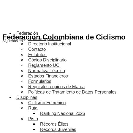
Federación
Federación Colombiana de Ciclismo
Comité Ejecutivo
Síguenos en /
Directorio Institucional
Contacto
Estatutos
Código Disciplinario
Reglamento UCI
Normativa Técnica
Estados Financieros
Formularios
Requisitos equipos de Marca
Políticas de Tratamiento de Datos Personales
Disciplinas
Ciclismo Femenino
Ruta
Ranking Nacional 2026
Pista
Récords Élites
Récords Juveniles