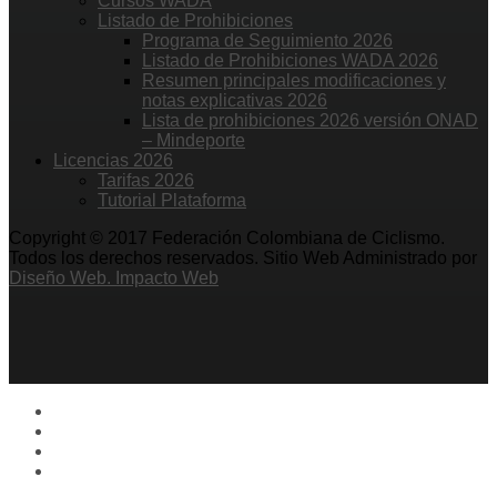
Cursos WADA
Listado de Prohibiciones
Programa de Seguimiento 2026
Listado de Prohibiciones WADA 2026
Resumen principales modificaciones y
notas explicativas 2026
Lista de prohibiciones 2026 versión ONAD
– Mindeporte
Licencias 2026
Tarifas 2026
Tutorial Plataforma
Copyright © 2017 Federación Colombiana de Ciclismo.
Todos los derechos reservados. Sitio Web Administrado por
Diseño Web. Impacto Web