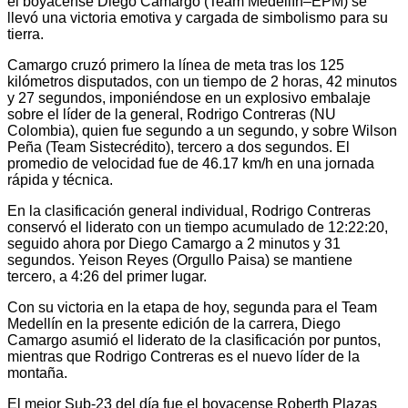
el boyacense Diego Camargo (Team Medellín–EPM) se
llevó una victoria emotiva y cargada de simbolismo para su
tierra.
Camargo cruzó primero la línea de meta tras los 125
kilómetros disputados, con un tiempo de 2 horas, 42 minutos
y 27 segundos, imponiéndose en un explosivo embalaje
sobre el líder de la general, Rodrigo Contreras (NU
Colombia), quien fue segundo a un segundo, y sobre Wilson
Peña (Team Sistecrédito), tercero a dos segundos. El
promedio de velocidad fue de 46.17 km/h en una jornada
rápida y técnica.
En la clasificación general individual, Rodrigo Contreras
conservó el liderato con un tiempo acumulado de 12:22:20,
seguido ahora por Diego Camargo a 2 minutos y 31
segundos. Yeison Reyes (Orgullo Paisa) se mantiene
tercero, a 4:26 del primer lugar.
Con su victoria en la etapa de hoy, segunda para el Team
Medellín en la presente edición de la carrera, Diego
Camargo asumió el liderato de la clasificación por puntos,
mientras que Rodrigo Contreras es el nuevo líder de la
montaña.
El mejor Sub-23 del día fue el boyacense Roberth Plazas