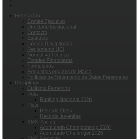
Federación
Comité Ejecutivo
Directorio Institucional
Contacto
Estatutos
Código Disciplinario
Reglamento UCI
Normativa Técnica
Estados Financieros
Formularios
Requisitos equipos de Marca
Políticas de Tratamiento de Datos Personales
Disciplinas
Ciclismo Femenino
Ruta
Ranking Nacional 2026
Pista
Récords Élites
Récords Juveniles
BMX Racing
Acumulado Championship 2026
Acumulado Challenger 2026
BMX Freestyle