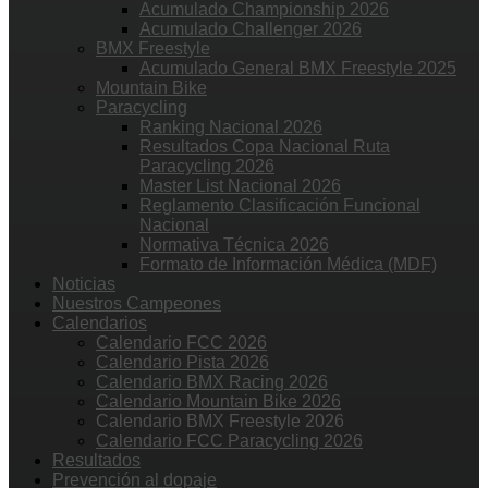
Acumulado Championship 2026
Acumulado Challenger 2026
BMX Freestyle
Acumulado General BMX Freestyle 2025
Mountain Bike
Paracycling
Ranking Nacional 2026
Resultados Copa Nacional Ruta
Paracycling 2026
Master List Nacional 2026
Reglamento Clasificación Funcional
Nacional
Normativa Técnica 2026
Formato de Información Médica (MDF)
Noticias
Nuestros Campeones
Calendarios
Calendario FCC 2026
Calendario Pista 2026
Calendario BMX Racing 2026
Calendario Mountain Bike 2026
Calendario BMX Freestyle 2026
Calendario FCC Paracycling 2026
Resultados
Prevención al dopaje