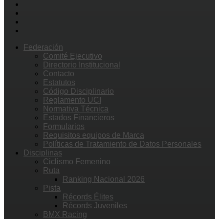
Federación
Comité Ejecutivo
Directorio Institucional
Contacto
Estatutos
Código Disciplinario
Reglamento UCI
Normativa Técnica
Estados Financieros
Formularios
Requisitos equipos de Marca
Políticas de Tratamiento de Datos Personales
Disciplinas
Ciclismo Femenino
Ruta
Ranking Nacional 2026
Pista
Récords Élites
Récords Juveniles
BMX Racing