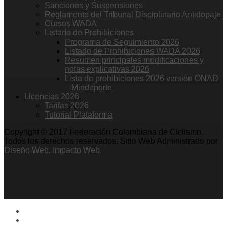
Sanciones y Suspensiones
Reglamento del Tribunal Disciplinario Antidopaje
Cursos WADA
Listado de Prohibiciones
Programa de Seguimiento 2026
Listado de Prohibiciones WADA 2026
Resumen principales modificaciones y
notas explicativas 2026
Lista de prohibiciones 2026 versión ONAD
– Mindeporte
Licencias 2026
Tarifas 2026
Tutorial Plataforma
Copyright © 2017 Federación Colombiana de Ciclismo.
Todos los derechos reservados. Sitio Web Administrado por
Diseño Web. Impacto Web