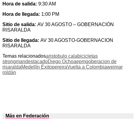
Hora de salida:
9:30 AM
Hora de llegada:
1:00 PM
Sitio de salida:
AV 30 AGOSTO – GOBERNACIÓN
RISARALDA
Sitio de llegada:
AV 30 AGOSTO-GOBERNACION
RISARALDA
Temas relacionados
aristobulo cala
bicicletas
strongman
destacado
Diego Ochoa
epm
goberacion de
risaralda
Medellín Éxito
pereira
Vuelta a Colombia
weimar
roldán
Más en Federación