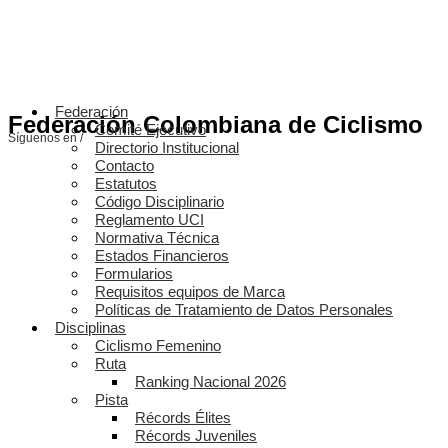
Federación
Federación Colombiana de Ciclismo
Comité Ejecutivo
Síguenos en /
Directorio Institucional
Contacto
Estatutos
Código Disciplinario
Reglamento UCI
Normativa Técnica
Estados Financieros
Formularios
Requisitos equipos de Marca
Políticas de Tratamiento de Datos Personales
Disciplinas
Ciclismo Femenino
Ruta
Ranking Nacional 2026
Pista
Récords Élites
Récords Juveniles