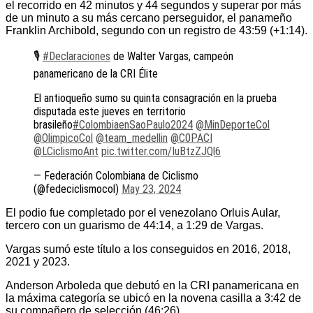
el recorrido en 42 minutos y 44 segundos y superar por más
de un minuto a su más cercano perseguidor, el panameño
Franklin Archibold, segundo con un registro de 43:59 (+1:14).
🎙
#Declaraciones
de Walter Vargas, campeón
panamericano de la CRI Élite
El antioqueño sumo su quinta consagración en la prueba
disputada este jueves en territorio
brasileño
#ColombiaenSaoPaulo2024
@MinDeporteCol
@OlimpicoCol
@team_medellin
@C0PACI
@LCiclismoAnt
pic.twitter.com/IuBtzZJQl6
— Federación Colombiana de Ciclismo
(@fedeciclismocol)
May 23, 2024
El podio fue completado por el venezolano Orluis Aular,
tercero con un guarismo de 44:14, a 1:29 de Vargas.
Vargas sumó este título a los conseguidos en 2016, 2018,
2021 y 2023.
Anderson Arboleda que debutó en la CRI panamericana en
la máxima categoría se ubicó en la novena casilla a 3:42 de
su compañero de selección (46:26)