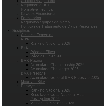
Código Disciplinario
Reglamento UCI
Normativa Técnica
Estados Financieros
Formularios
Requisitos equipos de Marca
Políticas de Tratamiento de Datos Personales
Disciplinas
Ciclismo Femenino
Ruta
Ranking Nacional 2026
Pista
Récords Élites
Récords Juveniles
BMX Racing
Acumulado Championship 2026
Acumulado Challenger 2026
BMX Freestyle
Acumulado General BMX Freestyle 2025
Mountain Bike
Paracycling
Ranking Nacional 2026
Resultados Copa Nacional Ruta
Paracycling 2026
Master List Nacional 2026