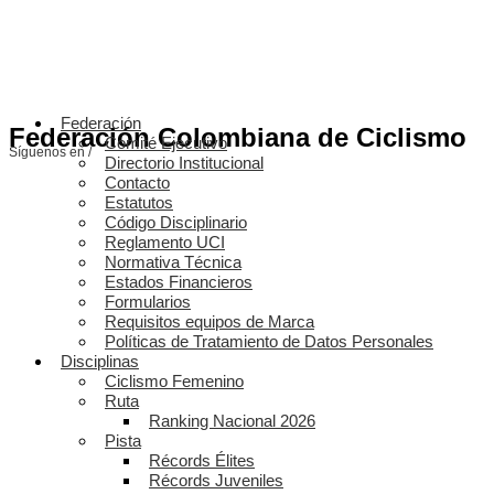
Federación
Federación Colombiana de Ciclismo
Comité Ejecutivo
Síguenos en /
Directorio Institucional
Contacto
Estatutos
Código Disciplinario
Reglamento UCI
Normativa Técnica
Estados Financieros
Formularios
Requisitos equipos de Marca
Políticas de Tratamiento de Datos Personales
Disciplinas
Ciclismo Femenino
Ruta
Ranking Nacional 2026
Pista
Récords Élites
Récords Juveniles