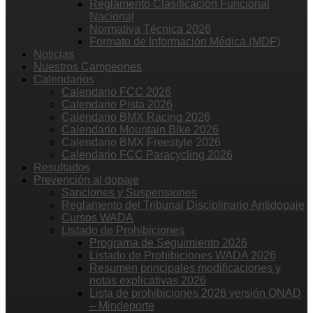
Reglamento Clasificación Funcional
Nacional
Normativa Técnica 2026
Formato de Información Médica (MDF)
Noticias
Nuestros Campeones
Calendarios
Calendario FCC 2026
Calendario Pista 2026
Calendario BMX Racing 2026
Calendario Mountain Bike 2026
Calendario BMX Freestyle 2026
Calendario FCC Paracycling 2026
Resultados
Prevención al dopaje
Sanciones y Suspensiones
Reglamento del Tribunal Disciplinario Antidopaje
Cursos WADA
Listado de Prohibiciones
Programa de Seguimiento 2026
Listado de Prohibiciones WADA 2026
Resumen principales modificaciones y
notas explicativas 2026
Lista de prohibiciones 2026 versión ONAD
– Mindeporte