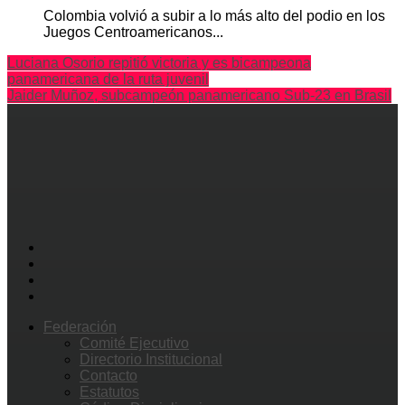
Colombia volvió a subir a lo más alto del podio en los
Juegos Centroamericanos...
Luciana Osorio repitió victoria y es bicampeona
panamericana de la ruta juvenil
Jaider Muñoz, subcampeón panamericano Sub-23 en Brasil
Federación
Comité Ejecutivo
Directorio Institucional
Contacto
Estatutos