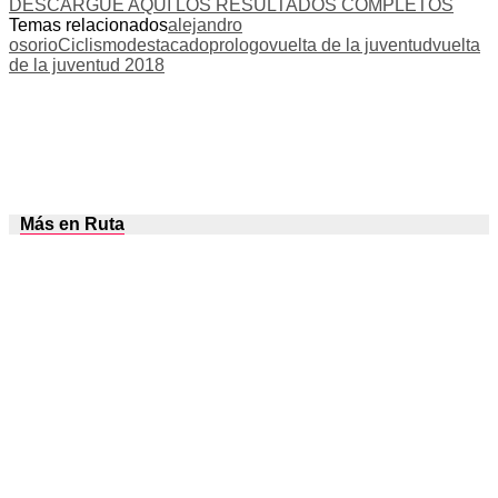
DESCARGUE AQUÍ LOS RESULTADOS COMPLETOS
Temas relacionados
alejandro
osorio
Ciclismo
destacado
prologo
vuelta de la juventud
vuelta
de la juventud 2018
Más en Ruta