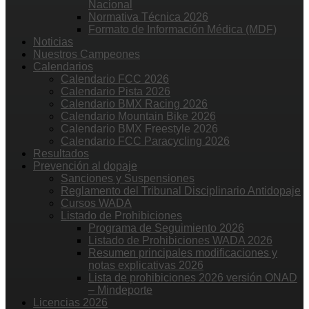
Nacional
Normativa Técnica 2026
Formato de Información Médica (MDF)
Noticias
Nuestros Campeones
Calendarios
Calendario FCC 2026
Calendario Pista 2026
Calendario BMX Racing 2026
Calendario Mountain Bike 2026
Calendario BMX Freestyle 2026
Calendario FCC Paracycling 2026
Resultados
Prevención al dopaje
Sanciones y Suspensiones
Reglamento del Tribunal Disciplinario Antidopaje
Cursos WADA
Listado de Prohibiciones
Programa de Seguimiento 2026
Listado de Prohibiciones WADA 2026
Resumen principales modificaciones y
notas explicativas 2026
Lista de prohibiciones 2026 versión ONAD
– Mindeporte
Licencias 2026