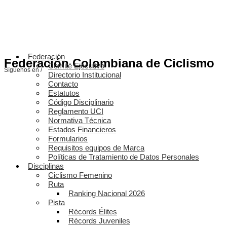
Federación
Federación Colombiana de Ciclismo
Comité Ejecutivo
Síguenos en /
Directorio Institucional
Contacto
Estatutos
Código Disciplinario
Reglamento UCI
Normativa Técnica
Estados Financieros
Formularios
Requisitos equipos de Marca
Políticas de Tratamiento de Datos Personales
Disciplinas
Ciclismo Femenino
Ruta
Ranking Nacional 2026
Pista
Récords Élites
Récords Juveniles