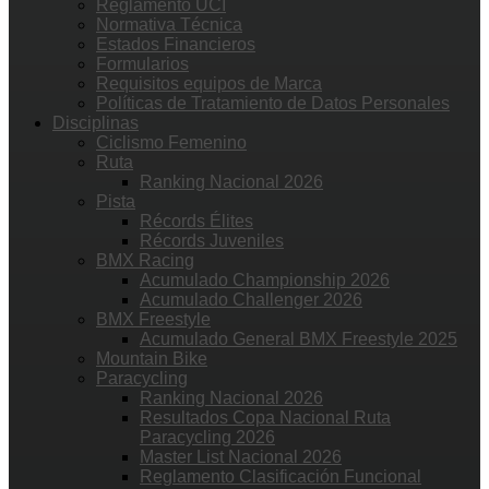
Reglamento UCI
Normativa Técnica
Estados Financieros
Formularios
Requisitos equipos de Marca
Políticas de Tratamiento de Datos Personales
Disciplinas
Ciclismo Femenino
Ruta
Ranking Nacional 2026
Pista
Récords Élites
Récords Juveniles
BMX Racing
Acumulado Championship 2026
Acumulado Challenger 2026
BMX Freestyle
Acumulado General BMX Freestyle 2025
Mountain Bike
Paracycling
Ranking Nacional 2026
Resultados Copa Nacional Ruta
Paracycling 2026
Master List Nacional 2026
Reglamento Clasificación Funcional