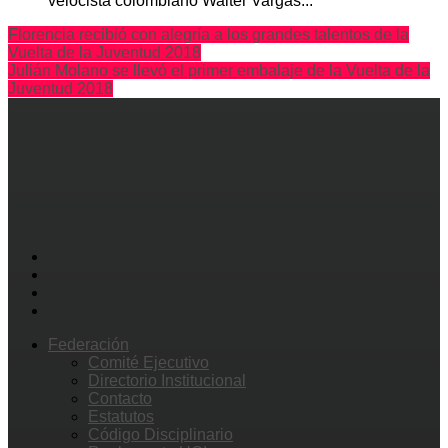
velocista colombiano Walter Vargas...
Florencia recibió con alegría a los grandes talentos de la
Vuelta de la Juventud 2018
Julián Molano se llevó el primer embalaje de la Vuelta de la
Juventud 2018
Federación
Comité Ejecutivo
Directorio Institucional
Contacto
Estatutos
Código Disciplinario