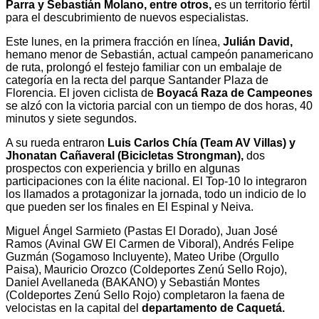
Parra y Sebastián Molano, entre otros,
es un territorio fértil
para el descubrimiento de nuevos especialistas.
Este lunes, en la primera fracción en línea,
Julián David,
hemano menor de Sebastián, actual campeón panamericano
de ruta, prolongó el festejo familiar con un embalaje de
categoría en la recta del parque Santander Plaza de
Florencia. El joven ciclista de
Boyacá Raza de Campeones
se alzó con la victoria parcial con un tiempo de dos horas, 40
minutos y siete segundos.
A su rueda entraron
Luis Carlos Chía (Team AV Villas) y
Jhonatan Cañaveral (Bicicletas Strongman),
dos
prospectos con experiencia y brillo en algunas
participaciones con la élite nacional. El Top-10 lo integraron
los llamados a protagonizar la jornada, todo un indicio de lo
que pueden ser los finales en El Espinal y Neiva.
Miguel Ángel Sarmieto (Pastas El Dorado), Juan José
Ramos (Avinal GW El Carmen de Viboral), Andrés Felipe
Guzmán (Sogamoso Incluyente), Mateo Uribe (Orgullo
Paisa), Mauricio Orozco (Coldeportes Zenú Sello Rojo),
Daniel Avellaneda (BAKANO) y Sebastián Montes
(Coldeportes Zenú Sello Rojo) completaron la faena de
velocistas en la capital del
departamento de Caquetá.