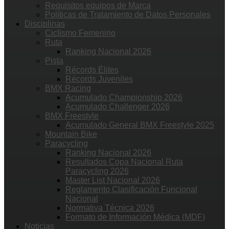
Requisitos equipos de Marca
Políticas de Tratamiento de Datos Personales
Disciplinas
Ciclismo Femenino
Ruta
Ranking Nacional 2026
Pista
Récords Élites
Récords Juveniles
BMX Racing
Acumulado Championship 2026
Acumulado Challenger 2026
BMX Freestyle
Acumulado General BMX Freestyle 2025
Mountain Bike
Paracycling
Ranking Nacional 2026
Resultados Copa Nacional Ruta
Paracycling 2026
Master List Nacional 2026
Reglamento Clasificación Funcional
Nacional
Normativa Técnica 2026
Formato de Información Médica (MDF)
Noticias