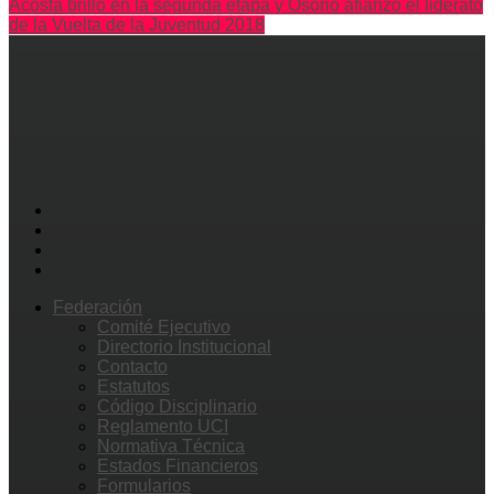
Acosta brilló en la segunda etapa y Osorio afianzó el liderato
de la Vuelta de la Juventud 2018
Federación
Comité Ejecutivo
Directorio Institucional
Contacto
Estatutos
Código Disciplinario
Reglamento UCI
Normativa Técnica
Estados Financieros
Formularios