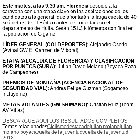
Este martes, a las 9:30 am, Florencia
despide a la
caravana con una etapa clave en las aspiraciones de los
candidatos a la general, que afrontarán la larga cuesta de 40
kilómetros de El Pórtico antes de conectar con el
departamento de Huila. Serán 151.3 kilómetros con final en
la población de Gigante.
LÍDER GENERAL (COLDEPORTES):
Alejandro Osorio
(Avinal GW El Carmen de Viboral)
ETAPA (ALCALDÍA DE FLORENCIA) Y CLASIFICACIÓN
POR PUNTOS (SURA):
Julián David Molano (Boyacá Raza
de Campeones)
PREMIOS DE MONTAÑA (AGENCIA NACIONAL DE
SEGURIDAD VIAL):
Andrés Felipe Guzmán (Sogamoso
Incluyente)
METAS VOLANTES (GW SHIMANO):
Cristian Ruiz (Team
AV Villas)
DESCARGUE AQUÍ LOS RESULTADOS COMPLETOS
Temas relacionados
Ciclismo
destacado
julian molano
julian
molano boyaca
vuelta de la juventud
vuelta de la juventud
2018