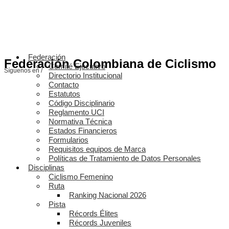
Federación
Federación Colombiana de Ciclismo
Comité Ejecutivo
Síguenos en /
Directorio Institucional
Contacto
Estatutos
Código Disciplinario
Reglamento UCI
Normativa Técnica
Estados Financieros
Formularios
Requisitos equipos de Marca
Políticas de Tratamiento de Datos Personales
Disciplinas
Ciclismo Femenino
Ruta
Ranking Nacional 2026
Pista
Récords Élites
Récords Juveniles