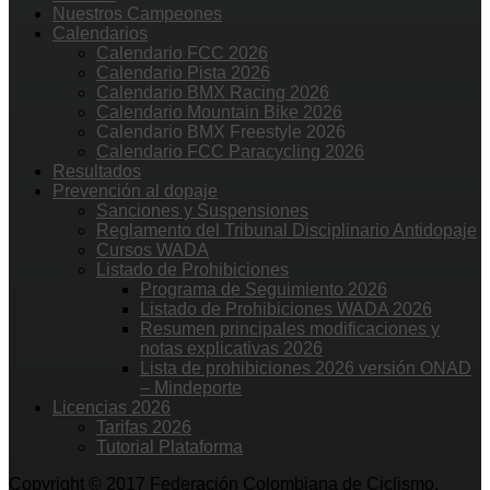
Nuestros Campeones
Calendarios
Calendario FCC 2026
Calendario Pista 2026
Calendario BMX Racing 2026
Calendario Mountain Bike 2026
Calendario BMX Freestyle 2026
Calendario FCC Paracycling 2026
Resultados
Prevención al dopaje
Sanciones y Suspensiones
Reglamento del Tribunal Disciplinario Antidopaje
Cursos WADA
Listado de Prohibiciones
Programa de Seguimiento 2026
Listado de Prohibiciones WADA 2026
Resumen principales modificaciones y
notas explicativas 2026
Lista de prohibiciones 2026 versión ONAD
– Mindeporte
Licencias 2026
Tarifas 2026
Tutorial Plataforma
Copyright © 2017 Federación Colombiana de Ciclismo.