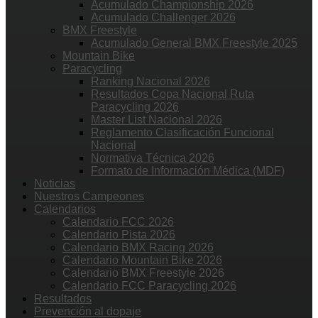
Acumulado Championship 2026
Acumulado Challenger 2026
BMX Freestyle
Acumulado General BMX Freestyle 2025
Mountain Bike
Paracycling
Ranking Nacional 2026
Resultados Copa Nacional Ruta
Paracycling 2026
Master List Nacional 2026
Reglamento Clasificación Funcional
Nacional
Normativa Técnica 2026
Formato de Información Médica (MDF)
Noticias
Nuestros Campeones
Calendarios
Calendario FCC 2026
Calendario Pista 2026
Calendario BMX Racing 2026
Calendario Mountain Bike 2026
Calendario BMX Freestyle 2026
Calendario FCC Paracycling 2026
Resultados
Prevención al dopaje