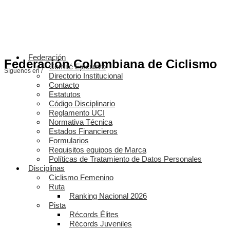
Federación
Federación Colombiana de Ciclismo
Comité Ejecutivo
Síguenos en /
Directorio Institucional
Contacto
Estatutos
Código Disciplinario
Reglamento UCI
Normativa Técnica
Estados Financieros
Formularios
Requisitos equipos de Marca
Políticas de Tratamiento de Datos Personales
Disciplinas
Ciclismo Femenino
Ruta
Ranking Nacional 2026
Pista
Récords Élites
Récords Juveniles