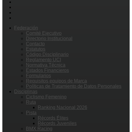
Federación
Comité Ejecutivo
Directorio Institucional
Contacto
Estatutos
Código Disciplinario
Reglamento UCI
Normativa Técnica
Estados Financieros
Formularios
Requisitos equipos de Marca
Políticas de Tratamiento de Datos Personales
Disciplinas
Ciclismo Femenino
Ruta
Ranking Nacional 2026
Pista
Récords Élites
Récords Juveniles
BMX Racing