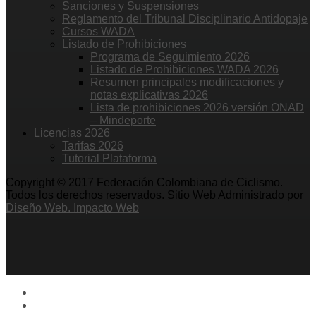
Sanciones y Suspensiones
Reglamento del Tribunal Disciplinario Antidopaje
Cursos WADA
Listado de Prohibiciones
Programa de Seguimiento 2026
Listado de Prohibiciones WADA 2026
Resumen principales modificaciones y
notas explicativas 2026
Lista de prohibiciones 2026 versión ONAD
– Mindeporte
Licencias 2026
Tarifas 2026
Tutorial Plataforma
Copyright © 2017 Federación Colombiana de Ciclismo.
Todos los derechos reservados. Sitio Web Administrado por
Diseño Web. Impacto Web