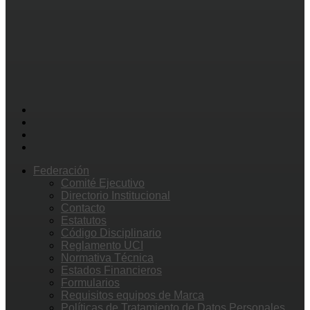
Federación
Comité Ejecutivo
Directorio Institucional
Contacto
Estatutos
Código Disciplinario
Reglamento UCI
Normativa Técnica
Estados Financieros
Formularios
Requisitos equipos de Marca
Políticas de Tratamiento de Datos Personales