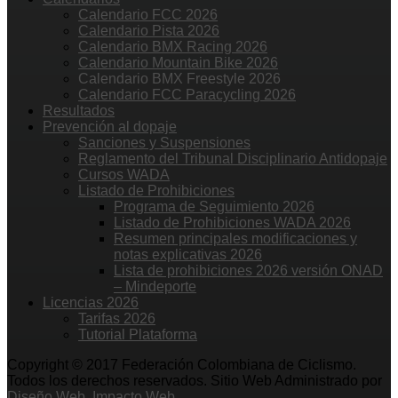
Calendario FCC 2026
Calendario Pista 2026
Calendario BMX Racing 2026
Calendario Mountain Bike 2026
Calendario BMX Freestyle 2026
Calendario FCC Paracycling 2026
Resultados
Prevención al dopaje
Sanciones y Suspensiones
Reglamento del Tribunal Disciplinario Antidopaje
Cursos WADA
Listado de Prohibiciones
Programa de Seguimiento 2026
Listado de Prohibiciones WADA 2026
Resumen principales modificaciones y
notas explicativas 2026
Lista de prohibiciones 2026 versión ONAD
– Mindeporte
Licencias 2026
Tarifas 2026
Tutorial Plataforma
Copyright © 2017 Federación Colombiana de Ciclismo.
Todos los derechos reservados. Sitio Web Administrado por
Diseño Web. Impacto Web