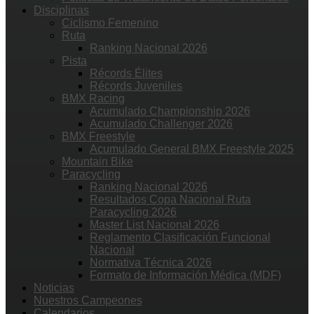
Disciplinas
Ciclismo Femenino
Ruta
Ranking Nacional 2026
Pista
Récords Élites
Récords Juveniles
BMX Racing
Acumulado Championship 2026
Acumulado Challenger 2026
BMX Freestyle
Acumulado General BMX Freestyle 2025
Mountain Bike
Paracycling
Ranking Nacional 2026
Resultados Copa Nacional Ruta
Paracycling 2026
Master List Nacional 2026
Reglamento Clasificación Funcional
Nacional
Normativa Técnica 2026
Formato de Información Médica (MDF)
Noticias
Nuestros Campeones
Calendarios