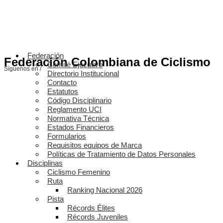
Federación
Federación Colombiana de Ciclismo
Comité Ejecutivo
Síguenos en /
Directorio Institucional
Contacto
Estatutos
Código Disciplinario
Reglamento UCI
Normativa Técnica
Estados Financieros
Formularios
Requisitos equipos de Marca
Políticas de Tratamiento de Datos Personales
Disciplinas
Ciclismo Femenino
Ruta
Ranking Nacional 2026
Pista
Récords Élites
Récords Juveniles