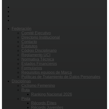
Federación
Comité Ejecutivo
Directorio Institucional
Contacto
Estatutos
Código Disciplinario
Reglamento UCI
Normativa Técnica
Estados Financieros
Formularios
Requisitos equipos de Marca
Políticas de Tratamiento de Datos Personales
Disciplinas
Ciclismo Femenino
Ruta
Ranking Nacional 2026
Pista
Récords Élites
Récords Juveniles