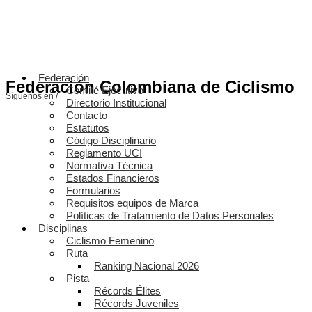
Federación
Federación Colombiana de Ciclismo
Comité Ejecutivo
Síguenos en /
Directorio Institucional
Contacto
Estatutos
Código Disciplinario
Reglamento UCI
Normativa Técnica
Estados Financieros
Formularios
Requisitos equipos de Marca
Políticas de Tratamiento de Datos Personales
Disciplinas
Ciclismo Femenino
Ruta
Ranking Nacional 2026
Pista
Récords Élites
Récords Juveniles