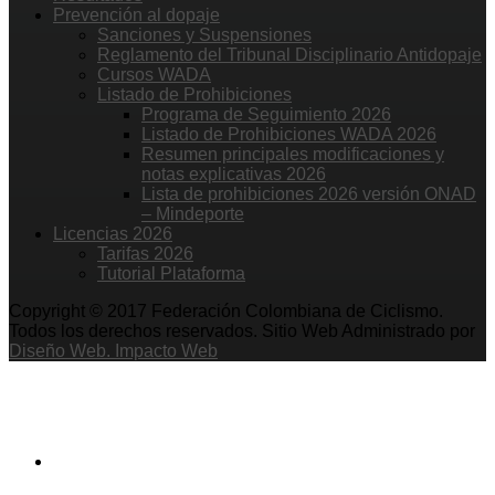
Prevención al dopaje
Sanciones y Suspensiones
Reglamento del Tribunal Disciplinario Antidopaje
Cursos WADA
Listado de Prohibiciones
Programa de Seguimiento 2026
Listado de Prohibiciones WADA 2026
Resumen principales modificaciones y
notas explicativas 2026
Lista de prohibiciones 2026 versión ONAD
– Mindeporte
Licencias 2026
Tarifas 2026
Tutorial Plataforma
Copyright © 2017 Federación Colombiana de Ciclismo.
Todos los derechos reservados. Sitio Web Administrado por
Diseño Web. Impacto Web