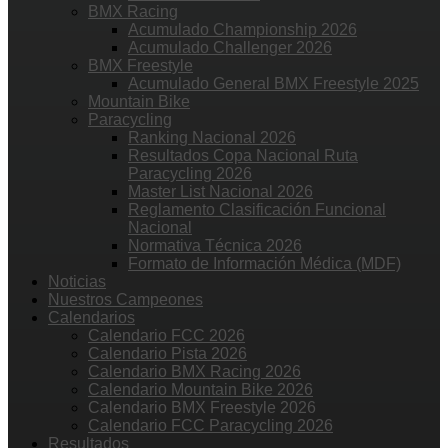
BMX Racing
Acumulado Championship 2026
Acumulado Challenger 2026
BMX Freestyle
Acumulado General BMX Freestyle 2025
Mountain Bike
Paracycling
Ranking Nacional 2026
Resultados Copa Nacional Ruta
Paracycling 2026
Master List Nacional 2026
Reglamento Clasificación Funcional
Nacional
Normativa Técnica 2026
Formato de Información Médica (MDF)
Noticias
Nuestros Campeones
Calendarios
Calendario FCC 2026
Calendario Pista 2026
Calendario BMX Racing 2026
Calendario Mountain Bike 2026
Calendario BMX Freestyle 2026
Calendario FCC Paracycling 2026
Resultados