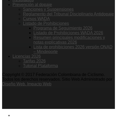
Prevención al dopaje
Sanciones y Suspensiones
Reglamento del Tribunal Disciplinario Antidopaje
Cursos WADA
Listado de Prohibiciones
Programa de Seguimiento 2026
Listado de Prohibiciones WADA 2026
Resumen principales modificaciones y
notas explicativas 2026
Lista de prohibiciones 2026 versión ONAD
– Mindeporte
Licencias 2026
Tarifas 2026
Tutorial Plataforma
Copyright © 2017 Federación Colombiana de Ciclismo.
Todos los derechos reservados. Sitio Web Administrado por
Diseño Web. Impacto Web