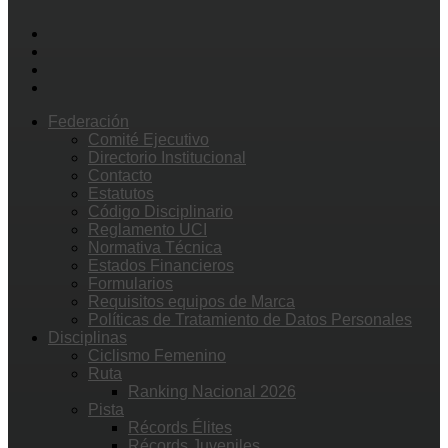
Federación
Comité Ejecutivo
Directorio Institucional
Contacto
Estatutos
Código Disciplinario
Reglamento UCI
Normativa Técnica
Estados Financieros
Formularios
Requisitos equipos de Marca
Políticas de Tratamiento de Datos Personales
Disciplinas
Ciclismo Femenino
Ruta
Ranking Nacional 2026
Pista
Récords Élites
Récords Juveniles