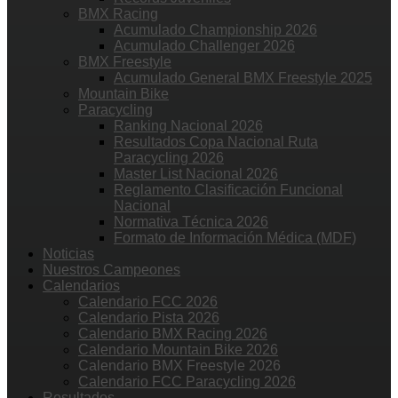
BMX Racing
Acumulado Championship 2026
Acumulado Challenger 2026
BMX Freestyle
Acumulado General BMX Freestyle 2025
Mountain Bike
Paracycling
Ranking Nacional 2026
Resultados Copa Nacional Ruta
Paracycling 2026
Master List Nacional 2026
Reglamento Clasificación Funcional
Nacional
Normativa Técnica 2026
Formato de Información Médica (MDF)
Noticias
Nuestros Campeones
Calendarios
Calendario FCC 2026
Calendario Pista 2026
Calendario BMX Racing 2026
Calendario Mountain Bike 2026
Calendario BMX Freestyle 2026
Calendario FCC Paracycling 2026
Resultados