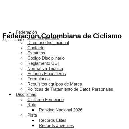
Federación
Federación Colombiana de Ciclismo
Comité Ejecutivo
Síguenos en /
Directorio Institucional
Contacto
Estatutos
Código Disciplinario
Reglamento UCI
Normativa Técnica
Estados Financieros
Formularios
Requisitos equipos de Marca
Políticas de Tratamiento de Datos Personales
Disciplinas
Ciclismo Femenino
Ruta
Ranking Nacional 2026
Pista
Récords Élites
Récords Juveniles