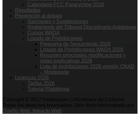
Calendario FCC Paracycling 2026
Resultados
Prevención al dopaje
Sanciones y Suspensiones
Reglamento del Tribunal Disciplinario Antidopaje
Cursos WADA
Listado de Prohibiciones
Programa de Seguimiento 2026
Listado de Prohibiciones WADA 2026
Resumen principales modificaciones y
notas explicativas 2026
Lista de prohibiciones 2026 versión ONAD
– Mindeporte
Licencias 2026
Tarifas 2026
Tutorial Plataforma
Copyright © 2017 Federación Colombiana de Ciclismo.
Todos los derechos reservados. Sitio Web Administrado por
Diseño Web. Impacto Web