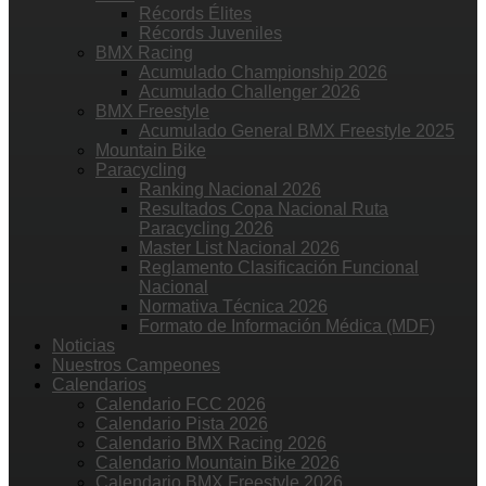
Récords Élites
Récords Juveniles
BMX Racing
Acumulado Championship 2026
Acumulado Challenger 2026
BMX Freestyle
Acumulado General BMX Freestyle 2025
Mountain Bike
Paracycling
Ranking Nacional 2026
Resultados Copa Nacional Ruta
Paracycling 2026
Master List Nacional 2026
Reglamento Clasificación Funcional
Nacional
Normativa Técnica 2026
Formato de Información Médica (MDF)
Noticias
Nuestros Campeones
Calendarios
Calendario FCC 2026
Calendario Pista 2026
Calendario BMX Racing 2026
Calendario Mountain Bike 2026
Calendario BMX Freestyle 2026