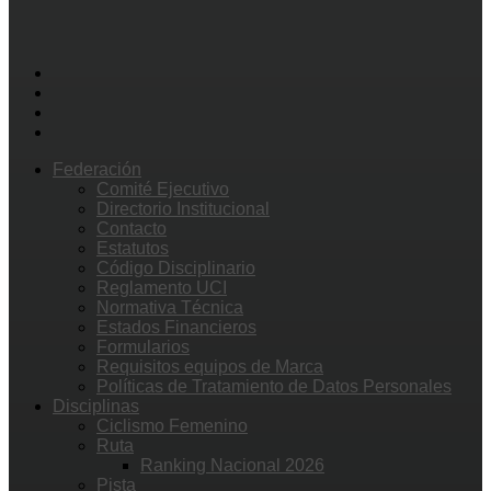
Federación
Comité Ejecutivo
Directorio Institucional
Contacto
Estatutos
Código Disciplinario
Reglamento UCI
Normativa Técnica
Estados Financieros
Formularios
Requisitos equipos de Marca
Políticas de Tratamiento de Datos Personales
Disciplinas
Ciclismo Femenino
Ruta
Ranking Nacional 2026
Pista