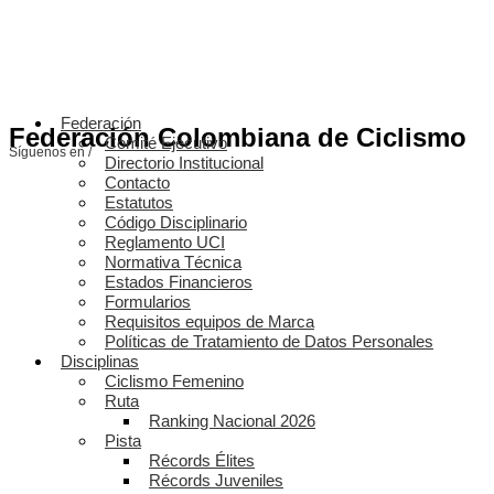
Federación
Federación Colombiana de Ciclismo
Comité Ejecutivo
Síguenos en /
Directorio Institucional
Contacto
Estatutos
Código Disciplinario
Reglamento UCI
Normativa Técnica
Estados Financieros
Formularios
Requisitos equipos de Marca
Políticas de Tratamiento de Datos Personales
Disciplinas
Ciclismo Femenino
Ruta
Ranking Nacional 2026
Pista
Récords Élites
Récords Juveniles