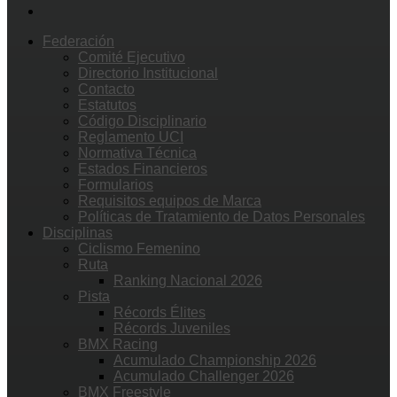
Federación
Comité Ejecutivo
Directorio Institucional
Contacto
Estatutos
Código Disciplinario
Reglamento UCI
Normativa Técnica
Estados Financieros
Formularios
Requisitos equipos de Marca
Políticas de Tratamiento de Datos Personales
Disciplinas
Ciclismo Femenino
Ruta
Ranking Nacional 2026
Pista
Récords Élites
Récords Juveniles
BMX Racing
Acumulado Championship 2026
Acumulado Challenger 2026
BMX Freestyle