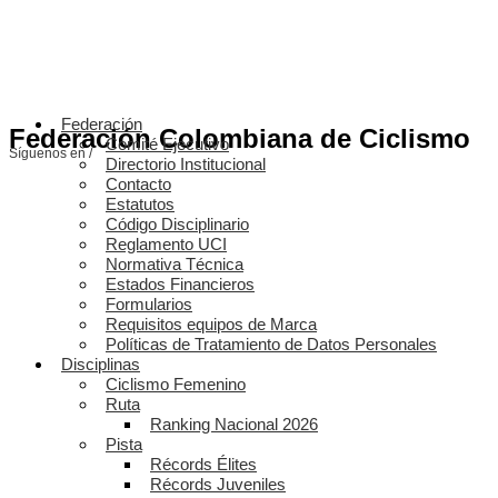
Federación
Federación Colombiana de Ciclismo
Comité Ejecutivo
Síguenos en /
Directorio Institucional
Contacto
Estatutos
Código Disciplinario
Reglamento UCI
Normativa Técnica
Estados Financieros
Formularios
Requisitos equipos de Marca
Políticas de Tratamiento de Datos Personales
Disciplinas
Ciclismo Femenino
Ruta
Ranking Nacional 2026
Pista
Récords Élites
Récords Juveniles