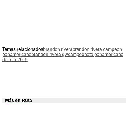
Temas relacionados
brandon rivera
brandon rivera campeon
panamericano
brandon rivera gw
campeonato panamericano
de ruta 2019
Más en Ruta