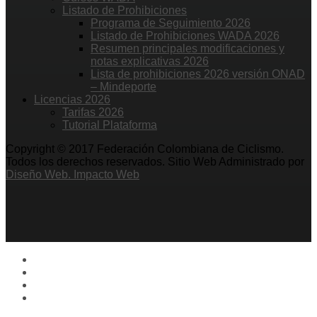
Listado de Prohibiciones
Programa de Seguimiento 2026
Listado de Prohibiciones WADA 2026
Resumen principales modificaciones y
notas explicativas 2026
Lista de prohibiciones 2026 versión ONAD
– Mindeporte
Licencias 2026
Tarifas 2026
Tutorial Plataforma
Copyright © 2017 Federación Colombiana de Ciclismo.
Todos los derechos reservados. Sitio Web Administrado por
Diseño Web. Impacto Web