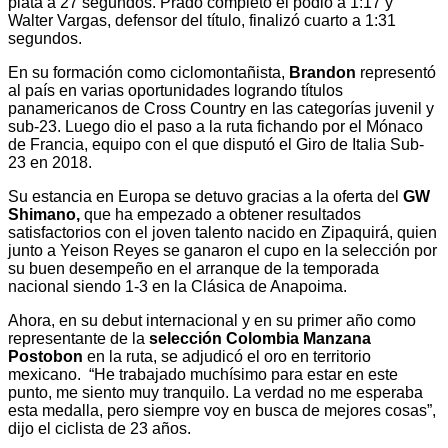
plata a 27 segundos. Prado completó el podio a 1:17 y
Walter Vargas, defensor del título, finalizó cuarto a 1:31
segundos.
En su formación como ciclomontañista,
Brandon
representó
al país en varias oportunidades logrando títulos
panamericanos de Cross Country en las categorías juvenil y
sub-23. Luego dio el paso a la ruta fichando por el Mónaco
de Francia, equipo con el que disputó el Giro de Italia Sub-
23 en 2018.
Su estancia en Europa se detuvo gracias a la oferta del
GW
Shimano,
que ha empezado a obtener resultados
satisfactorios con el joven talento nacido en Zipaquirá, quien
junto a Yeison Reyes se ganaron el cupo en la selección por
su buen desempeño en el arranque de la temporada
nacional siendo 1-3 en la Clásica de Anapoima.
Ahora, en su debut internacional y en su primer año como
representante de la
selección Colombia Manzana
Postobon
en la ruta, se adjudicó el oro en territorio
mexicano. “He trabajado muchísimo para estar en este
punto, me siento muy tranquilo. La verdad no me esperaba
esta medalla, pero siempre voy en busca de mejores cosas”,
dijo el ciclista de 23 años.