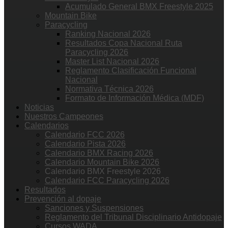
Acumulado General BMX Freestyle 2025
Mountain Bike
Paracycling
Ranking Nacional 2026
Resultados Copa Nacional Ruta
Paracycling 2026
Master List Nacional 2026
Reglamento Clasificación Funcional
Nacional
Normativa Técnica 2026
Formato de Información Médica (MDF)
Noticias
Nuestros Campeones
Calendarios
Calendario FCC 2026
Calendario Pista 2026
Calendario BMX Racing 2026
Calendario Mountain Bike 2026
Calendario BMX Freestyle 2026
Calendario FCC Paracycling 2026
Resultados
Prevención al dopaje
Sanciones y Suspensiones
Reglamento del Tribunal Disciplinario Antidopaje
Cursos WADA