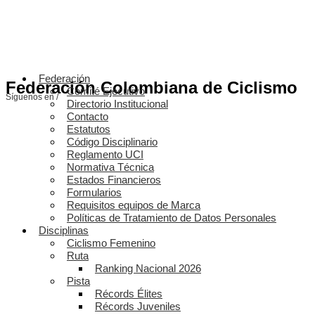
Federación
Federación Colombiana de Ciclismo
Comité Ejecutivo
Síguenos en /
Directorio Institucional
Contacto
Estatutos
Código Disciplinario
Reglamento UCI
Normativa Técnica
Estados Financieros
Formularios
Requisitos equipos de Marca
Políticas de Tratamiento de Datos Personales
Disciplinas
Ciclismo Femenino
Ruta
Ranking Nacional 2026
Pista
Récords Élites
Récords Juveniles