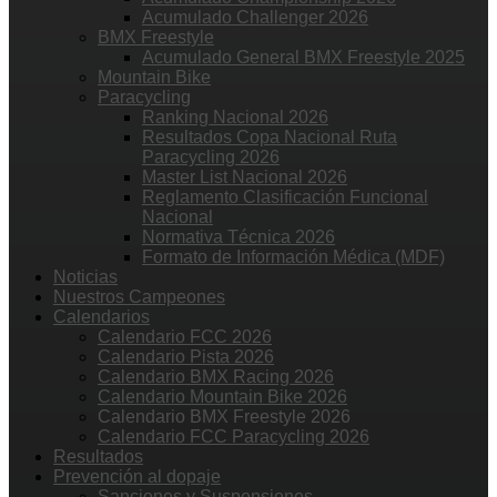
Acumulado Challenger 2026
BMX Freestyle
Acumulado General BMX Freestyle 2025
Mountain Bike
Paracycling
Ranking Nacional 2026
Resultados Copa Nacional Ruta
Paracycling 2026
Master List Nacional 2026
Reglamento Clasificación Funcional
Nacional
Normativa Técnica 2026
Formato de Información Médica (MDF)
Noticias
Nuestros Campeones
Calendarios
Calendario FCC 2026
Calendario Pista 2026
Calendario BMX Racing 2026
Calendario Mountain Bike 2026
Calendario BMX Freestyle 2026
Calendario FCC Paracycling 2026
Resultados
Prevención al dopaje
Sanciones y Suspensiones