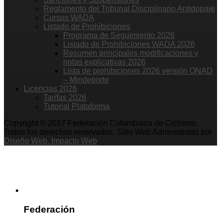
Reglamento del Tribunal Disciplinario Antidopaje
Cursos WADA
Listado de Prohibiciones
Programa de Seguimiento 2026
Listado de Prohibiciones WADA 2026
Resumen principales modificaciones y
notas explicativas 2026
Lista de prohibiciones 2026 versión ONAD
– Mindeporte
Licencias 2026
Tarifas 2026
Tutorial Plataforma
Copyright © 2017 Federación Colombiana de Ciclismo.
Todos los derechos reservados. Sitio Web Administrado por
Diseño Web. Impacto Web
Federación