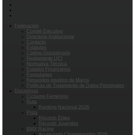
Federación
Comité Ejecutivo
Directorio Institucional
Contacto
Estatutos
Código Disciplinario
Reglamento UCI
Normativa Técnica
Estados Financieros
Formularios
Requisitos equipos de Marca
Políticas de Tratamiento de Datos Personales
Disciplinas
Ciclismo Femenino
Ruta
Ranking Nacional 2026
Pista
Récords Élites
Récords Juveniles
BMX Racing
Acumulado Championship 2026