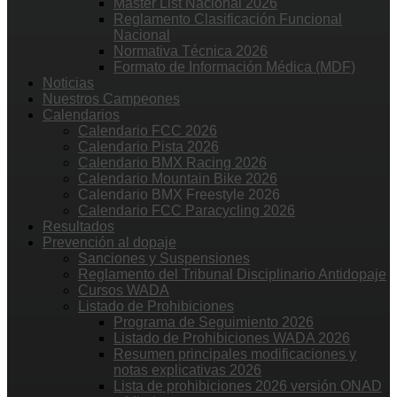
Master List Nacional 2026
Reglamento Clasificación Funcional
Nacional
Normativa Técnica 2026
Formato de Información Médica (MDF)
Noticias
Nuestros Campeones
Calendarios
Calendario FCC 2026
Calendario Pista 2026
Calendario BMX Racing 2026
Calendario Mountain Bike 2026
Calendario BMX Freestyle 2026
Calendario FCC Paracycling 2026
Resultados
Prevención al dopaje
Sanciones y Suspensiones
Reglamento del Tribunal Disciplinario Antidopaje
Cursos WADA
Listado de Prohibiciones
Programa de Seguimiento 2026
Listado de Prohibiciones WADA 2026
Resumen principales modificaciones y
notas explicativas 2026
Lista de prohibiciones 2026 versión ONAD