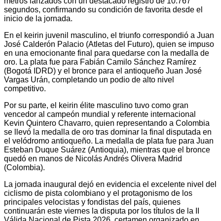
metros lanzados con un destacado registro de 10.767
segundos, confirmando su condición de favorita desde el
inicio de la jornada.
En el keirin juvenil masculino, el triunfo correspondió a Juan
José Calderón Palacio (Atletas del Futuro), quien se impuso
en una emocionante final para quedarse con la medalla de
oro. La plata fue para Fabián Camilo Sánchez Ramírez
(Bogotá IDRD) y el bronce para el antioqueño Juan José
Vargas Urán, completando un podio de alto nivel
competitivo.
Por su parte, el keirin élite masculino tuvo como gran
vencedor al campeón mundial y referente internacional
Kevin Quintero Chavarro, quien representando a Colombia
se llevó la medalla de oro tras dominar la final disputada en
el velódromo antioqueño. La medalla de plata fue para Juan
Esteban Duque Suárez (Antioquia), mientras que el bronce
quedó en manos de Nicolás Andrés Olivera Madrid
(Colombia).
La jornada inaugural dejó en evidencia el excelente nivel del
ciclismo de pista colombiano y el protagonismo de los
principales velocistas y fondistas del país, quienes
continuarán este viernes la disputa por los títulos de la II
Válida Nacional de Pista 2026, certamen organizado en