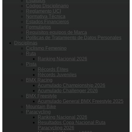
Estatutos
Código Disciplinario
Reglamento UCI
Normativa Técnica
Estados Financieros
Formularios
Requisitos equipos de Marca
Políticas de Tratamiento de Datos Personales
Disciplinas
Ciclismo Femenino
Ruta
Ranking Nacional 2026
Pista
Récords Élites
Récords Juveniles
BMX Racing
Acumulado Championship 2026
Acumulado Challenger 2026
BMX Freestyle
Acumulado General BMX Freestyle 2025
Mountain Bike
Paracycling
Ranking Nacional 2026
Resultados Copa Nacional Ruta
Paracycling 2026