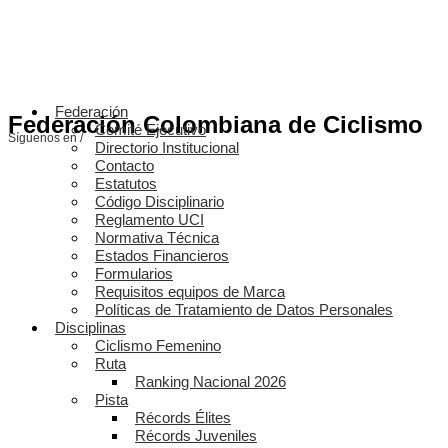
Federación
Federación Colombiana de Ciclismo
Comité Ejecutivo
Síguenos en /
Directorio Institucional
Contacto
Estatutos
Código Disciplinario
Reglamento UCI
Normativa Técnica
Estados Financieros
Formularios
Requisitos equipos de Marca
Políticas de Tratamiento de Datos Personales
Disciplinas
Ciclismo Femenino
Ruta
Ranking Nacional 2026
Pista
Récords Élites
Récords Juveniles