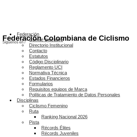
Federación
Federación Colombiana de Ciclismo
Comité Ejecutivo
Síguenos en /
Directorio Institucional
Contacto
Estatutos
Código Disciplinario
Reglamento UCI
Normativa Técnica
Estados Financieros
Formularios
Requisitos equipos de Marca
Políticas de Tratamiento de Datos Personales
Disciplinas
Ciclismo Femenino
Ruta
Ranking Nacional 2026
Pista
Récords Élites
Récords Juveniles