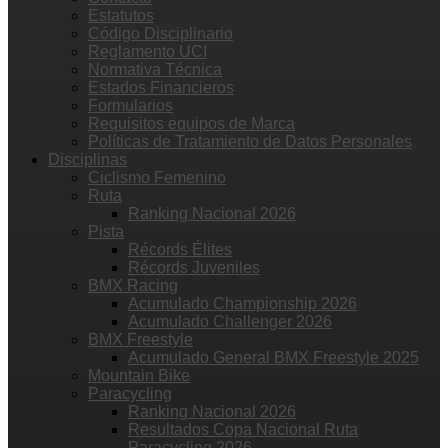
Estatutos
Código Disciplinario
Reglamento UCI
Normativa Técnica
Estados Financieros
Formularios
Requisitos equipos de Marca
Políticas de Tratamiento de Datos Personales
Disciplinas
Ciclismo Femenino
Ruta
Ranking Nacional 2026
Pista
Récords Élites
Récords Juveniles
BMX Racing
Acumulado Championship 2026
Acumulado Challenger 2026
BMX Freestyle
Acumulado General BMX Freestyle 2025
Mountain Bike
Paracycling
Ranking Nacional 2026
Resultados Copa Nacional Ruta
Paracycling 2026