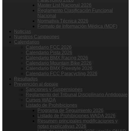
Master List Nacional 2026
Reglamento Clasificación Funcional
Nacional
Normativa Técnica 2026
Formato de Información Médica (MDF)
Noticias
Nuestros Campeones
Calendarios
Calendario FCC 2026
Calendario Pista 2026
Calendario BMX Racing 2026
Calendario Mountain Bike 2026
Calendario BMX Freestyle 2026
Calendario FCC Paracycling 2026
Resultados
Prevención al dopaje
Sanciones y Suspensiones
Reglamento del Tribunal Disciplinario Antidopaje
Cursos WADA
Listado de Prohibiciones
Programa de Seguimiento 2026
Listado de Prohibiciones WADA 2026
Resumen principales modificaciones y
notas explicativas 2026