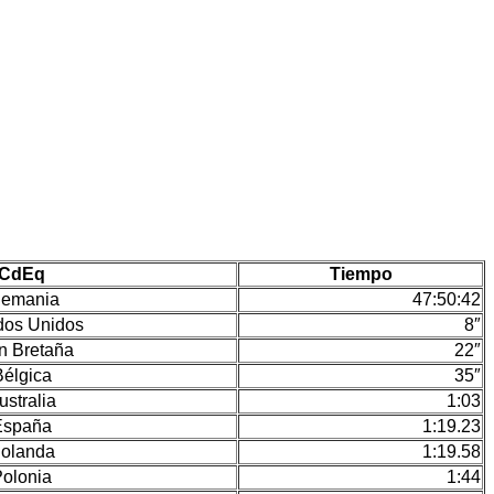
CdEq
Tiempo
lemania
47:50:42
dos Unidos
8″
n Bretaña
22″
Bélgica
35″
ustralia
1:03
España
1:19.23
olanda
1:19.58
olonia
1:44