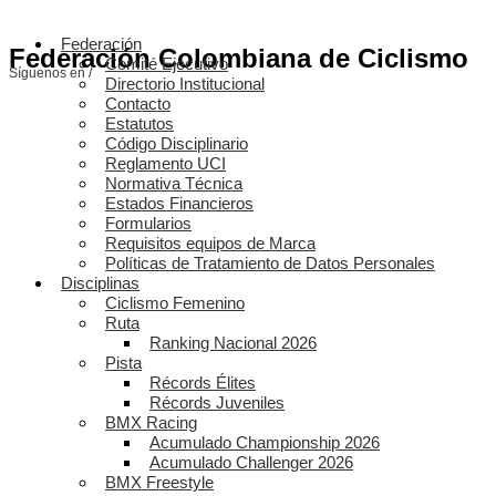
Federación
Federación Colombiana de Ciclismo
Comité Ejecutivo
Síguenos en /
Directorio Institucional
Contacto
Estatutos
Código Disciplinario
Reglamento UCI
Normativa Técnica
Estados Financieros
Formularios
Requisitos equipos de Marca
Políticas de Tratamiento de Datos Personales
Disciplinas
Ciclismo Femenino
Ruta
Ranking Nacional 2026
Pista
Récords Élites
Récords Juveniles
BMX Racing
Acumulado Championship 2026
Acumulado Challenger 2026
BMX Freestyle