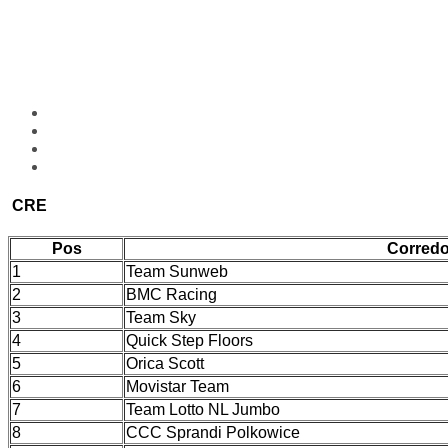
CRE
Pos
Corredo
1
Team Sunweb
2
BMC Racing
3
Team Sky
4
Quick Step Floors
5
Orica Scott
6
Movistar Team
7
Team Lotto NL Jumbo
8
CCC Sprandi Polkowice