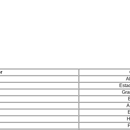
r
A
Esta
Gra
A
H
P