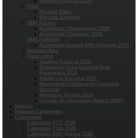
Ranking Nacional 2026
Pista
Récords Élites
Récords Juveniles
BMX Racing
Acumulado Championship 2026
Acumulado Challenger 2026
BMX Freestyle
Acumulado General BMX Freestyle 2025
Mountain Bike
Paracycling
Ranking Nacional 2026
Resultados Copa Nacional Ruta
Paracycling 2026
Master List Nacional 2026
Reglamento Clasificación Funcional
Nacional
Normativa Técnica 2026
Formato de Información Médica (MDF)
Noticias
Nuestros Campeones
Calendarios
Calendario FCC 2026
Calendario Pista 2026
Calendario BMX Racing 2026