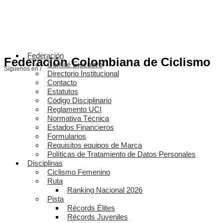
Federación
Federación Colombiana de Ciclismo
Comité Ejecutivo
Síguenos en /
Directorio Institucional
Contacto
Estatutos
Código Disciplinario
Reglamento UCI
Normativa Técnica
Estados Financieros
Formularios
Requisitos equipos de Marca
Políticas de Tratamiento de Datos Personales
Disciplinas
Ciclismo Femenino
Ruta
Ranking Nacional 2026
Pista
Récords Élites
Récords Juveniles