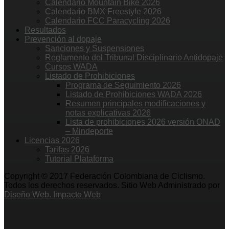
Calendario Mountain Bike 2026
Calendario BMX Freestyle 2026
Calendario FCC Paracycling 2026
Resultados
Prevención al dopaje
Sanciones y Suspensiones
Reglamento del Tribunal Disciplinario Antidopaje
Cursos WADA
Listado de Prohibiciones
Programa de Seguimiento 2026
Listado de Prohibiciones WADA 2026
Resumen principales modificaciones y
notas explicativas 2026
Lista de prohibiciones 2026 versión ONAD
– Mindeporte
Licencias 2026
Tarifas 2026
Tutorial Plataforma
Copyright © 2017 Federación Colombiana de Ciclismo.
Todos los derechos reservados. Sitio Web Administrado por
Diseño Web. Impacto Web