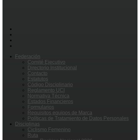
Federación
Comité Ejecutivo
Directorio Institucional
Contacto
Estatutos
Código Disciplinario
Reglamento UCI
Normativa Técnica
Estados Financieros
Formularios
Requisitos equipos de Marca
Políticas de Tratamiento de Datos Personales
Disciplinas
Ciclismo Femenino
Ruta