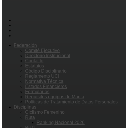
Federación
Comité Ejecutivo
Directorio Institucional
Contacto
Estatutos
Código Disciplinario
Reglamento UCI
Normativa Técnica
Estados Financieros
Formularios
Requisitos equipos de Marca
Políticas de Tratamiento de Datos Personales
Disciplinas
Ciclismo Femenino
Ruta
Ranking Nacional 2026
Pista