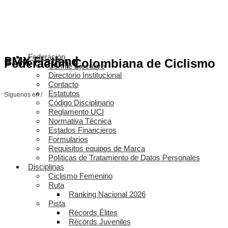
Federación
BMX Flatland
Federación Colombiana de Ciclismo
Comité Ejecutivo
Directorio Institucional
Contacto
Estatutos
Síguenos en /
Código Disciplinario
Reglamento UCI
Normativa Técnica
Estados Financieros
Formularios
Requisitos equipos de Marca
Políticas de Tratamiento de Datos Personales
Disciplinas
Ciclismo Femenino
Ruta
Ranking Nacional 2026
Pista
Récords Élites
Récords Juveniles