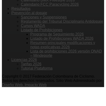
Calendario BMX Freestyle 2026
Calendario FCC Paracycling 2026
Resultados
Prevención al dopaje
Sanciones y Suspensiones
Reglamento del Tribunal Disciplinario Antidopaje
Cursos WADA
Listado de Prohibiciones
Programa de Seguimiento 2026
Listado de Prohibiciones WADA 2026
Resumen principales modificaciones y
notas explicativas 2026
Lista de prohibiciones 2026 versión ONAD
– Mindeporte
Licencias 2026
Tarifas 2026
Tutorial Plataforma
Copyright © 2017 Federación Colombiana de Ciclismo.
Todos los derechos reservados. Sitio Web Administrado por
Diseño Web. Impacto Web