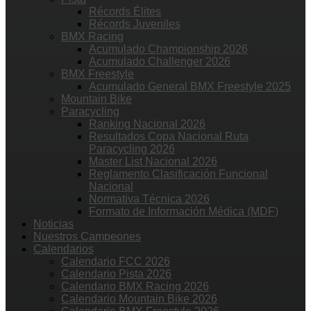
Récords Élites
Récords Juveniles
BMX Racing
Acumulado Championship 2026
Acumulado Challenger 2026
BMX Freestyle
Acumulado General BMX Freestyle 2025
Mountain Bike
Paracycling
Ranking Nacional 2026
Resultados Copa Nacional Ruta
Paracycling 2026
Master List Nacional 2026
Reglamento Clasificación Funcional
Nacional
Normativa Técnica 2026
Formato de Información Médica (MDF)
Noticias
Nuestros Campeones
Calendarios
Calendario FCC 2026
Calendario Pista 2026
Calendario BMX Racing 2026
Calendario Mountain Bike 2026