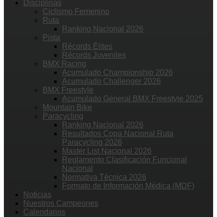
Disciplinas
Ciclismo Femenino
Ruta
Ranking Nacional 2026
Pista
Récords Élites
Récords Juveniles
BMX Racing
Acumulado Championship 2026
Acumulado Challenger 2026
BMX Freestyle
Acumulado General BMX Freestyle 2025
Mountain Bike
Paracycling
Ranking Nacional 2026
Resultados Copa Nacional Ruta
Paracycling 2026
Master List Nacional 2026
Reglamento Clasificación Funcional
Nacional
Normativa Técnica 2026
Formato de Información Médica (MDF)
Noticias
Nuestros Campeones
Calendarios