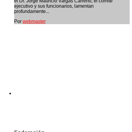
el Dr. Jorge Mauricio Vargas Carreño, el comité
ejecutivo y sus funcionarios, lamentan
profundamente...
Por
webmaster