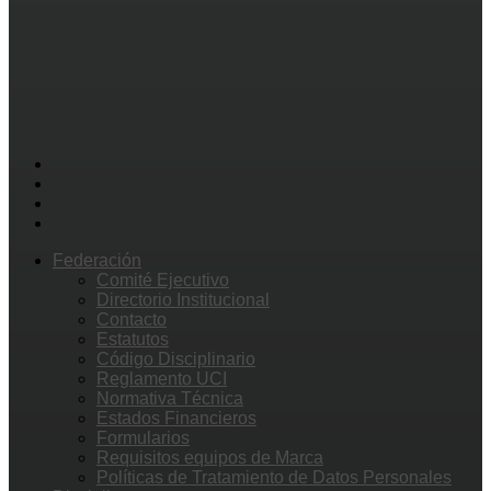
Federación
Comité Ejecutivo
Directorio Institucional
Contacto
Estatutos
Código Disciplinario
Reglamento UCI
Normativa Técnica
Estados Financieros
Formularios
Requisitos equipos de Marca
Políticas de Tratamiento de Datos Personales