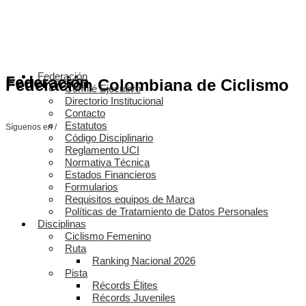
Federación
Federación
Federación Colombiana de Ciclismo
Comité Ejecutivo
Directorio Institucional
Contacto
Estatutos
Síguenos en /
Código Disciplinario
Reglamento UCI
Normativa Técnica
Estados Financieros
Formularios
Requisitos equipos de Marca
Políticas de Tratamiento de Datos Personales
Disciplinas
Ciclismo Femenino
Ruta
Ranking Nacional 2026
Pista
Récords Élites
Récords Juveniles