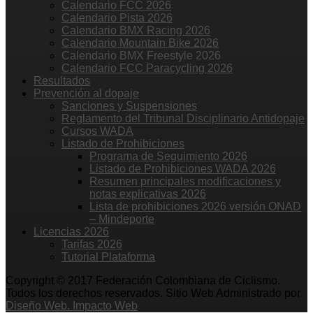
Calendario FCC 2026
Calendario Pista 2026
Calendario BMX Racing 2026
Calendario Mountain Bike 2026
Calendario BMX Freestyle 2026
Calendario FCC Paracycling 2026
Resultados
Prevención al dopaje
Sanciones y Suspensiones
Reglamento del Tribunal Disciplinario Antidopaje
Cursos WADA
Listado de Prohibiciones
Programa de Seguimiento 2026
Listado de Prohibiciones WADA 2026
Resumen principales modificaciones y
notas explicativas 2026
Lista de prohibiciones 2026 versión ONAD
– Mindeporte
Licencias 2026
Tarifas 2026
Tutorial Plataforma
Copyright © 2017 Federación Colombiana de Ciclismo.
Todos los derechos reservados. Sitio Web Administrado por
Diseño Web. Impacto Web