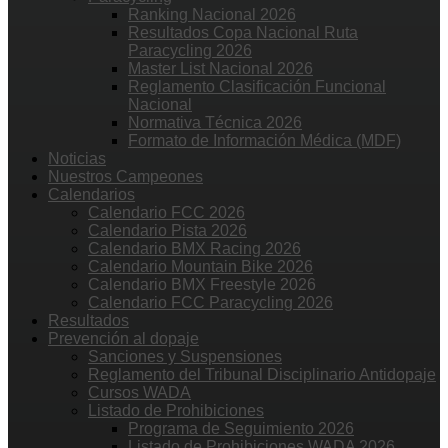
Ranking Nacional 2026
Resultados Copa Nacional Ruta
Paracycling 2026
Master List Nacional 2026
Reglamento Clasificación Funcional
Nacional
Normativa Técnica 2026
Formato de Información Médica (MDF)
Noticias
Nuestros Campeones
Calendarios
Calendario FCC 2026
Calendario Pista 2026
Calendario BMX Racing 2026
Calendario Mountain Bike 2026
Calendario BMX Freestyle 2026
Calendario FCC Paracycling 2026
Resultados
Prevención al dopaje
Sanciones y Suspensiones
Reglamento del Tribunal Disciplinario Antidopaje
Cursos WADA
Listado de Prohibiciones
Programa de Seguimiento 2026
Listado de Prohibiciones WADA 2026