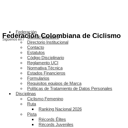
Federación
Federación Colombiana de Ciclismo
Comité Ejecutivo
Síguenos en /
Directorio Institucional
Contacto
Estatutos
Código Disciplinario
Reglamento UCI
Normativa Técnica
Estados Financieros
Formularios
Requisitos equipos de Marca
Políticas de Tratamiento de Datos Personales
Disciplinas
Ciclismo Femenino
Ruta
Ranking Nacional 2026
Pista
Récords Élites
Récords Juveniles