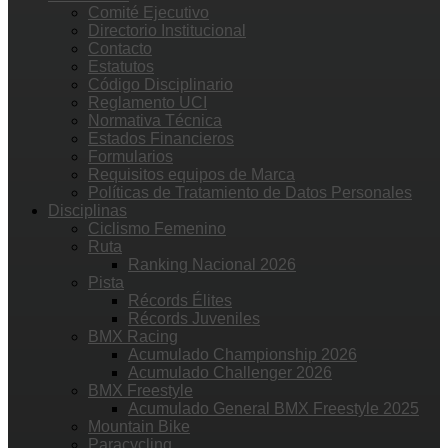
Comité Ejecutivo
Directorio Institucional
Contacto
Estatutos
Código Disciplinario
Reglamento UCI
Normativa Técnica
Estados Financieros
Formularios
Requisitos equipos de Marca
Políticas de Tratamiento de Datos Personales
Disciplinas
Ciclismo Femenino
Ruta
Ranking Nacional 2026
Pista
Récords Élites
Récords Juveniles
BMX Racing
Acumulado Championship 2026
Acumulado Challenger 2026
BMX Freestyle
Acumulado General BMX Freestyle 2025
Mountain Bike
Paracycling