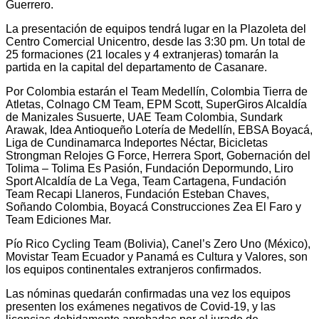
Guerrero.
La presentación de equipos tendrá lugar en la Plazoleta del
Centro Comercial Unicentro, desde las 3:30 pm. Un total de
25 formaciones (21 locales y 4 extranjeras) tomarán la
partida en la capital del departamento de Casanare.
Por Colombia estarán el Team Medellín, Colombia Tierra de
Atletas, Colnago CM Team, EPM Scott, SuperGiros Alcaldía
de Manizales Susuerte, UAE Team Colombia, Sundark
Arawak, Idea Antioqueño Lotería de Medellín, EBSA Boyacá,
Liga de Cundinamarca Indeportes Néctar, Bicicletas
Strongman Relojes G Force, Herrera Sport, Gobernación del
Tolima – Tolima Es Pasión, Fundación Depormundo, Liro
Sport Alcaldía de La Vega, Team Cartagena, Fundación
Team Recapi Llaneros, Fundación Esteban Chaves,
Soñando Colombia, Boyacá Construcciones Zea El Faro y
Team Ediciones Mar.
Pío Rico Cycling Team (Bolivia), Canel’s Zero Uno (México),
Movistar Team Ecuador y Panamá es Cultura y Valores, son
los equipos continentales extranjeros confirmados.
Las nóminas quedarán confirmadas una vez los equipos
presenten los exámenes negativos de Covid-19, y las