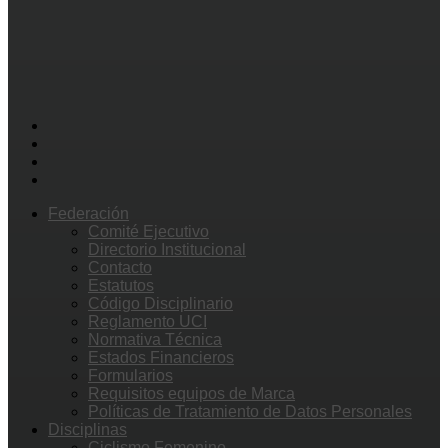
Federación
Comité Ejecutivo
Directorio Institucional
Contacto
Estatutos
Código Disciplinario
Reglamento UCI
Normativa Técnica
Estados Financieros
Formularios
Requisitos equipos de Marca
Políticas de Tratamiento de Datos Personales
Disciplinas
Ciclismo Femenino