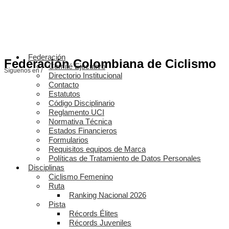
Federación
Federación Colombiana de Ciclismo
Comité Ejecutivo
Síguenos en /
Directorio Institucional
Contacto
Estatutos
Código Disciplinario
Reglamento UCI
Normativa Técnica
Estados Financieros
Formularios
Requisitos equipos de Marca
Políticas de Tratamiento de Datos Personales
Disciplinas
Ciclismo Femenino
Ruta
Ranking Nacional 2026
Pista
Récords Élites
Récords Juveniles