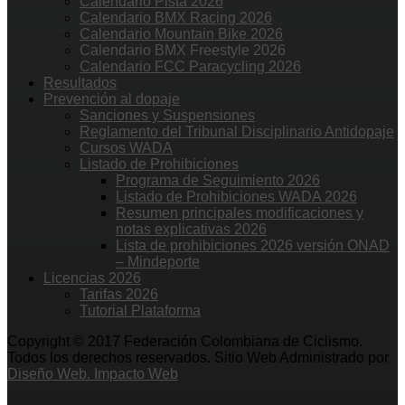
Calendario Pista 2026
Calendario BMX Racing 2026
Calendario Mountain Bike 2026
Calendario BMX Freestyle 2026
Calendario FCC Paracycling 2026
Resultados
Prevención al dopaje
Sanciones y Suspensiones
Reglamento del Tribunal Disciplinario Antidopaje
Cursos WADA
Listado de Prohibiciones
Programa de Seguimiento 2026
Listado de Prohibiciones WADA 2026
Resumen principales modificaciones y
notas explicativas 2026
Lista de prohibiciones 2026 versión ONAD
– Mindeporte
Licencias 2026
Tarifas 2026
Tutorial Plataforma
Copyright © 2017 Federación Colombiana de Ciclismo.
Todos los derechos reservados. Sitio Web Administrado por
Diseño Web. Impacto Web