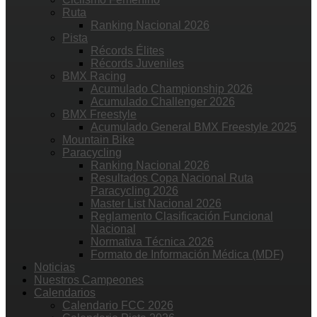
Ruta
Ranking Nacional 2026
Pista
Récords Élites
Récords Juveniles
BMX Racing
Acumulado Championship 2026
Acumulado Challenger 2026
BMX Freestyle
Acumulado General BMX Freestyle 2025
Mountain Bike
Paracycling
Ranking Nacional 2026
Resultados Copa Nacional Ruta
Paracycling 2026
Master List Nacional 2026
Reglamento Clasificación Funcional
Nacional
Normativa Técnica 2026
Formato de Información Médica (MDF)
Noticias
Nuestros Campeones
Calendarios
Calendario FCC 2026