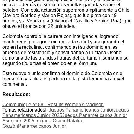
octavo, además de sumar dos vueltas ganadas sobre el
pelotón. Con esta actuación superaron ampliamente a Chile
(Javiera Garrido y Marlen Rojas), que fue plata con 49
puntos, y a Venezuela (Olviangel Castillo y Yeniret Roa), que
obtuvo el bronce con 22 unidades.
Colombia controló la carrera con inteligencia, logrando
mantener el protagonismo en cada sprint y asegurando el
oro en la recta final, confirmando así su dominio en las
pruebas de resistencia y consolidando a Luciana Osorio
como una de las grandes figuras del certamen, sumando su
segundo título tras el obtenido en el ómnium.
Este nuevo triunfo confirma el dominio de Colombia en el
medallero y ratifica el poderío de la pista femenina a nivel
continental.
Resultados:
Communique nº 88 - Results Women's Madison
Temas relacionados
II Juegos Panamericanos Junior
Juegos
Panamericanos Junior 2025
Juegos Panamericanos Junior
Asunción 2025
Luciana Osorio
Natalia
Garzón
Panamericanos Junior