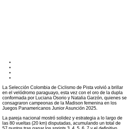
La Selección Colombia de Ciclismo de Pista volvió a brillar
en el velódromo paraguayo, esta vez con el oro de la dupla
conformada por Luciana Osorio y Natalia Garzón, quienes se
consagraron campeonas de la Madison femenina en los
Juegos Panamericanos Junior Asunción 2025.
La pareja nacional mostró solidez y estrategia a lo largo de
las 80 vueltas (20 km) disputadas, acumulando un total de
57 puntos tras ganar los sprints 3, 4, 5, 6, 7 y el definitivo