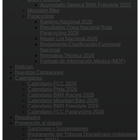
Acumulado General BMX Freestyle 2025
Mountain Bike
Paracycling
Ranking Nacional 2026
Resultados Copa Nacional Ruta
Paracycling 2026
Master List Nacional 2026
Reglamento Clasificación Funcional
Nacional
Normativa Técnica 2026
Formato de Información Médica (MDF)
Noticias
Nuestros Campeones
Calendarios
Calendario FCC 2026
Calendario Pista 2026
Calendario BMX Racing 2026
Calendario Mountain Bike 2026
Calendario BMX Freestyle 2026
Calendario FCC Paracycling 2026
Resultados
Prevención al dopaje
Sanciones y Suspensiones
Reglamento del Tribunal Disciplinario Antidopaje
Cursos WADA