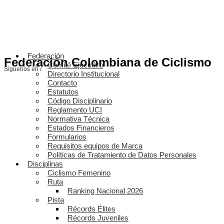
Federación
Federación Colombiana de Ciclismo
Comité Ejecutivo
Síguenos en /
Directorio Institucional
Contacto
Estatutos
Código Disciplinario
Reglamento UCI
Normativa Técnica
Estados Financieros
Formularios
Requisitos equipos de Marca
Políticas de Tratamiento de Datos Personales
Disciplinas
Ciclismo Femenino
Ruta
Ranking Nacional 2026
Pista
Récords Élites
Récords Juveniles