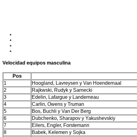
Velocidad equipos masculina
Pos
1
Hoogland, Lavreysen y Van Hoendernaal
2
Rajkwski, Rudyk y Sarnecki
3
Edelin, Lafargue y Landerneau
4
Carlin, Owens y Truman
5
Bos, Buchli y Van Der Berg
6
Dubchenko, Sharapov y Yakushevskiy
7
Eilers, Engler, Forstemann
8
Babek, Kelemen y Sojka