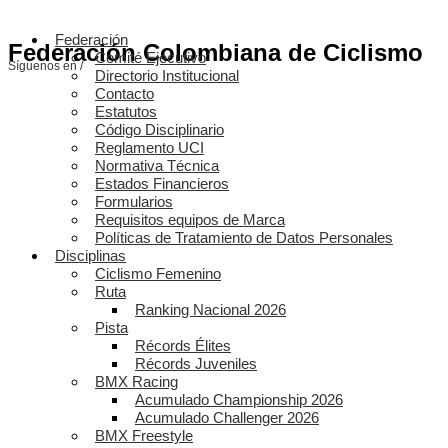
Federación
Federación Colombiana de Ciclismo
Comité Ejecutivo
Síguenos en /
Directorio Institucional
Contacto
Estatutos
Código Disciplinario
Reglamento UCI
Normativa Técnica
Estados Financieros
Formularios
Requisitos equipos de Marca
Políticas de Tratamiento de Datos Personales
Disciplinas
Ciclismo Femenino
Ruta
Ranking Nacional 2026
Pista
Récords Élites
Récords Juveniles
BMX Racing
Acumulado Championship 2026
Acumulado Challenger 2026
BMX Freestyle